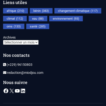
Liens utiles
afrique
(210)
bénin
(383)
changement climatique
(117)
climat
(112)
eau
(88)
environnement
(93)
oms
(133)
santé
(285)
Archives
Nos contacts
(+229) 96150803
redaction@miodjou.com
Nous suivre
Facebook
X
YouTube
LinkedIn