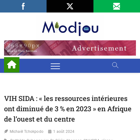
Skip
Facebook
LinkedIn
X
to
content
Miodjo
PRÉSERVONS
NOTRE
ENVIRONNEMENT
VIH SIDA : « les ressources intérieures
ont diminué de 3 % en 2023 » en Afrique
de l’ouest et du centre
Michaël Tchokpodo
1 août 2024