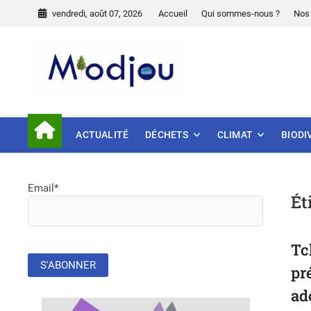
Skip
vendredi, août 07, 2026
Accueil
Qui sommes-nous ?
Nos 
to
content
Miodjou
PRÉSERVONS NOTRE ENVIR
ACTUALITÉ
DÉCHETS
CLIMAT
BIODI
Email*
Ét
Tc
pr
ad