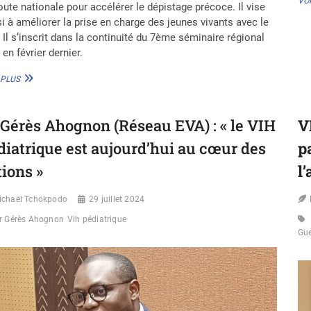
VOI
oute nationale pour accélérer le dépistage précoce. Il vise
i à améliorer la prise en charge des jeunes vivants avec le
 Il s’inscrit dans la continuité du 7ème séminaire régional
 en février dernier.
TCHAD
 PLUS
:
VERS
L’AMÉLIORATION
 Gérès Ahognon (Réseau EVA) : « le VIH
V
DU
DÉPISTAGE
diatrique est aujourd’hui au cœur des
p
PRÉCOCE
DU
tions »
l
VIH
CHEZ
ichaël Tchokpodo
29 juillet 2024
LES
ENFANTS
r Gérès Ahognon
Vih pédiatrique
ET
Gu
LES
ADOLESCENTS