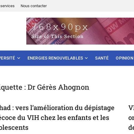
services
Nous contacter
ONNEMENT
VERSITÉ
ENERGIES RENOUVELABLES
SANTÉ
OPINION
iquette :
Dr Gérès Ahognon
had : vers l’amélioration du dépistage
V
écoce du VIH chez les enfants et les
o
olescents
d