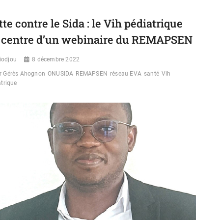
AHOGNON :
« LA
tte contre le Sida : le Vih pédiatrique
LUTTE
CONTRE
 centre d’un webinaire du REMAPSEN
LE
VIH
iodjou
CHEZ
8 décembre 2022
LES
r Gérès Ahognon
ONUSIDA
REMAPSEN
réseau EVA
santé
Vih
ENFANTS
atrique
PRÉSENTE
DE
NOMBREUX
DÉFIS »