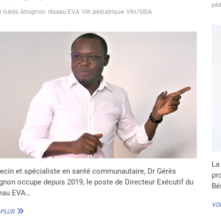
péd
DES
r Gérès Ahognon
réseau EVA
Vih pédiatrique
VIH/SIDA
ACTIONS »
La
cin et spécialiste en santé communautaire, Dr Gérès
pr
non occupe depuis 2019, le poste de Directeur Exécutif du
Bé
eau EVA…
VOI
DR
 PLUS
GÉRÈS