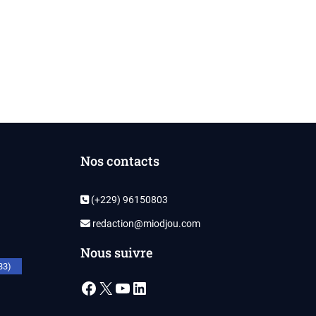
Nos contacts
(+229) 96150803
redaction@miodjou.com
Nous suivre
33)
Facebook
X
YouTube
LinkedIn