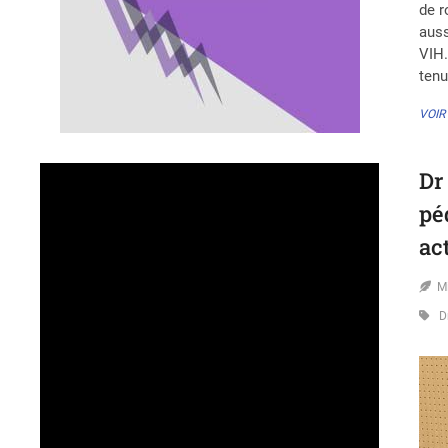
de r
auss
VIH.
tenu
VOIR
Dr
pé
ac
M
D