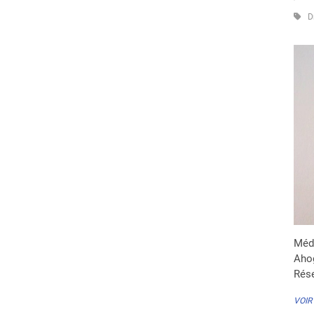
D
Méde
Ahog
Rés
VOIR