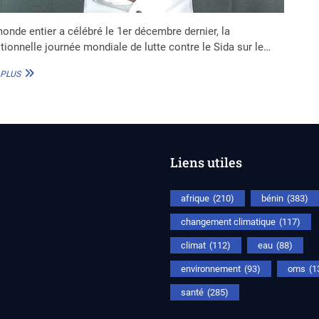
onde entier a célébré le 1er décembre dernier, la
itionnelle journée mondiale de lutte contre le Sida sur le…
LUTTE
 PLUS
CONTRE
LE
SIDA :
LE
VIH
PÉDIATRIQUE
Liens utiles
AU
CENTRE
D’UN
afrique
(210)
bénin
(383)
WEBINAIRE
DU
changement climatique
(117)
REMAPSEN
climat
(112)
eau
(88)
environnement
(93)
oms
(1
santé
(285)