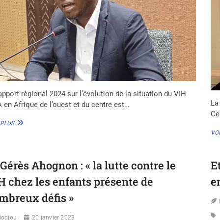
apport régional 2024 sur l’évolution de la situation du VIH
La
 en Afrique de l’ouest et du centre est…
Ce
DR
 PLUS
GÉRÈS
VOI
AHOGNON
(RÉSEAU
EVA) :
 Gérès Ahognon : « la lutte contre le
E
« LE
VIH
H chez les enfants présente de
e
PÉDIATRIQUE
EST
mbreux défis »
AUJOURD’HUI
AU
iodjou
20 janvier 2023
CŒUR