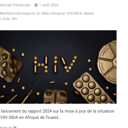
Michaël Tchokpodo
1 août 2024
Berthilde Gahongayire
Dr Gérès Ahognon
ONUSIDA
réseau
A
Sida
VIH
 lancement du rapport 2024 sur la mise à jour de la situation
 VIH SIDA en Afrique de l’ouest…
VIH