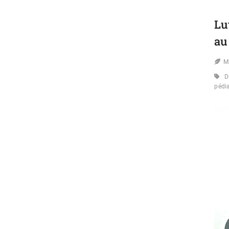
Lu
au
M
D
pédi