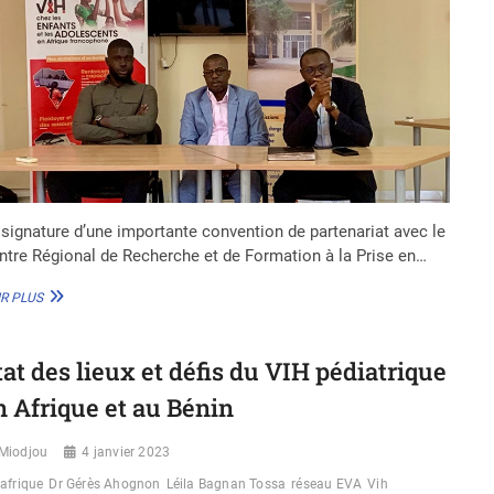
 signature d’une importante convention de partenariat avec le
ntre Régional de Recherche et de Formation à la Prise en…
VIH
R PLUS
PÉDIATRIQUE
:
LE
tat des lieux et défis du VIH pédiatrique
RÉSEAU
EVA
n Afrique et au Bénin
SIGNE
UN
Miodjou
PARTENARIAT
4 janvier 2023
AVEC
afrique
Dr Gérès Ahognon
Léila Bagnan Tossa
réseau EVA
Vih
LE