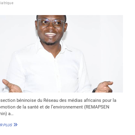
iatrique
CRCF
SÉNÉGAL
ET
L’ASSOCIATION
FOR
HOPE
 section béninoise du Réseau des médias africains pour la
omotion de la santé et de l’environnement (REMAPSEN
nin) a…
ETAT
R PLUS
DES
LIEUX