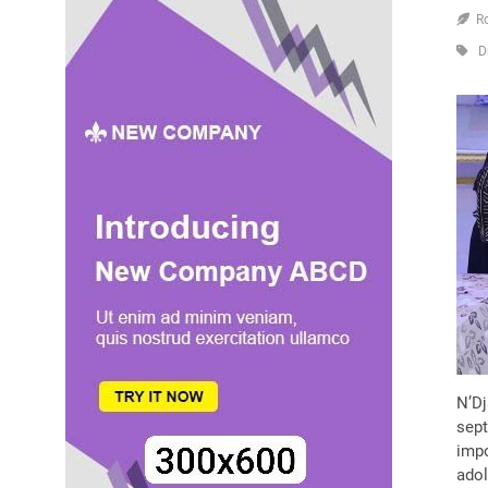
R
D
N’Dj
sept
impo
adol