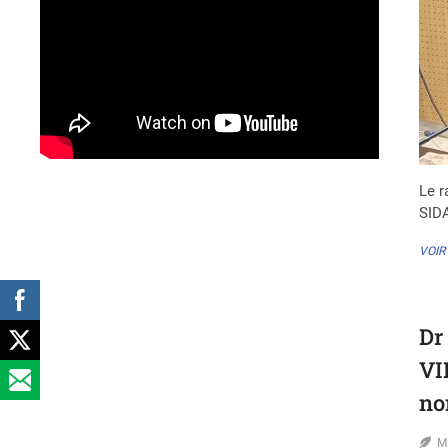
Le r
SIDA
VOIR
Dr
VI
no
M