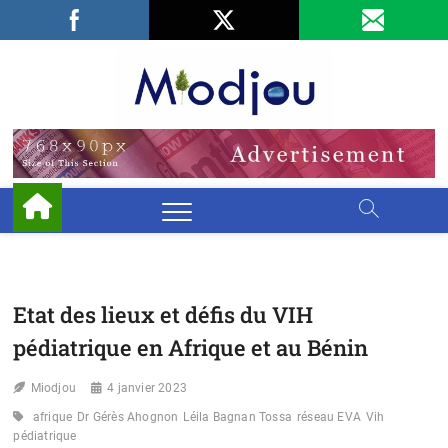
Skip
Facebook
LinkedIn
X
to
content
Miodjo
PRÉSERVONS
NOTRE
ENVIRONNEMENT
Etat des lieux et défis du VIH
pédiatrique en Afrique et au Bénin
Miodjou
4 janvier 2023
afrique
Dr Gérès Ahognon
Léila Bagnan Tossa
réseau EVA
Vih
pédiatrique