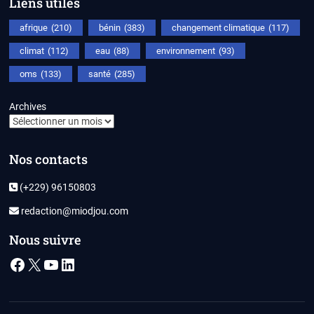
Liens utiles
afrique
(210)
bénin
(383)
changement climatique
(117)
climat
(112)
eau
(88)
environnement
(93)
oms
(133)
santé
(285)
Archives
Nos contacts
(+229) 96150803
redaction@miodjou.com
Nous suivre
Facebook
X
YouTube
LinkedIn