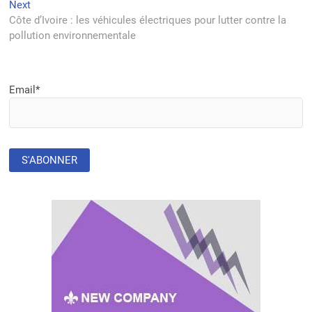
l’article
Next
Next
post:
Côte d’Ivoire : les véhicules électriques pour lutter contre la
pollution environnementale
Email*