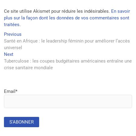
Ce site utilise Akismet pour réduire les indésirables.
En savoir
plus sur la façon dont les données de vos commentaires sont
traitées
.
Navigation
Previous
Previous
post:
Santé en Afrique : le leadership féminin pour améliorer l’accès
de
universel
l’article
Next
Next
post:
Tuberculose : les coupes budgétaires américaines entraîne une
crise sanitaire mondiale
Email*