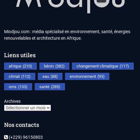
Miodjou.com : média spécialisé en environnement, santé, énergies
renouvelables et architecture en Afrique.
Liens utiles
afrique
(210)
bénin
(382)
changement climatique
(117)
climat
(112)
eau
(88)
environnement
(93)
oms
(133)
santé
(285)
Archives
Nos contacts
(+229) 96150803