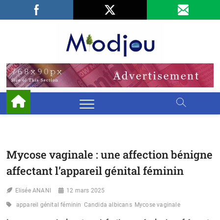
Skip
Facebook
LinkedIn
X
to
content
Miodjo
PRÉSERVONS
NOTRE
ENVIRONNEMENT
Mycose vaginale : une affection bénigne
affectant l’appareil génital féminin
Elisée ANANI
12 mars 2025
appareil génital féminin
Candida albicans
Mycose vaginale