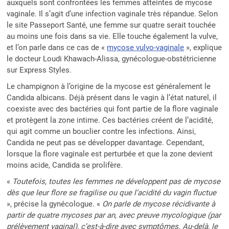
auxquels sont confrontées les femmes atteintes de mycose
vaginale. Il s’agit d’une infection vaginale très répandue. Selon
le site Passeport Santé, une femme sur quatre serait touchée
au moins une fois dans sa vie. Elle touche également la vulve,
et l’on parle dans ce cas de «
mycose vulvo-vaginale
», explique
le docteur Loudi Khawach-Alissa, gynécologue-obstétricienne
sur Express Styles.
Le champignon à l’origine de la mycose est généralement le
Candida albicans. Déjà présent dans le vagin à l’état naturel, il
coexiste avec des bactéries qui font partie de la flore vaginale
et protègent la zone intime. Ces bactéries créent de l’acidité,
qui agit comme un bouclier contre les infections. Ainsi,
Candida ne peut pas se développer davantage. Cependant,
lorsque la flore vaginale est perturbée et que la zone devient
moins acide, Candida se prolifère.
«
Toutefois, toutes les femmes ne développent pas de mycose
dès que leur flore se fragilise ou que l’acidité du vagin fluctue
», précise la gynécologue. «
On parle de mycose récidivante à
partir de quatre mycoses par an, avec preuve mycologique (par
prélèvement vaginal), c’est-à-dire avec symptômes. Au-delà, le