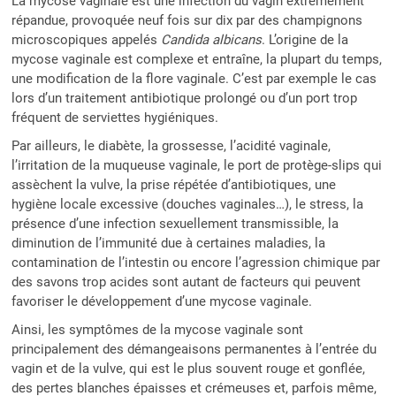
La mycose vaginale est une infection du vagin extrêmement
répandue, provoquée neuf fois sur dix par des champignons
microscopiques appelés
Candida albicans
. L’origine de la
mycose vaginale est complexe et entraîne, la plupart du temps,
une modification de la flore vaginale. C’est par exemple le cas
lors d’un traitement antibiotique prolongé ou d’un port trop
fréquent de serviettes hygiéniques.
Par ailleurs, le diabète, la grossesse, l’acidité vaginale,
l’irritation de la muqueuse vaginale, le port de protège-slips qui
assèchent la vulve, la prise répétée d’antibiotiques, une
hygiène locale excessive (douches vaginales…), le stress, la
présence d’une infection sexuellement transmissible, la
diminution de l’immunité due à certaines maladies, la
contamination de l’intestin ou encore l’agression chimique par
des savons trop acides sont autant de facteurs qui peuvent
favoriser le développement d’une mycose vaginale.
Ainsi, les symptômes de la mycose vaginale sont
principalement des démangeaisons permanentes à l’entrée du
vagin et de la vulve, qui est le plus souvent rouge et gonflée,
des pertes blanches épaisses et crémeuses et, parfois même,