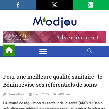
Skip
Facebook
LinkedIn
X
to
content
Miodjo
PRÉSERVONS
NOTRE
ENVIRONNEMENT
Pour une meilleure qualité sanitaire : le
Bénin révise ses référentiels de soins
Elisée ANANI
5 avril 2025
ARS
bénin
L’Autorité de régulation du secteur de la santé (ARS) du Bénin
actualise ses référentiels de soins pour harmoniser la prise en