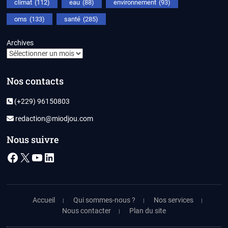
climat
(112)
eau
(88)
environnement
(93)
oms
(133)
santé
(285)
Archives
Nos contacts
(+229) 96150803
redaction@miodjou.com
Nous suivre
Facebook
X
YouTube
LinkedIn
Accueil
Qui sommes-nous ?
Nos services
Nous contacter
Plan du site