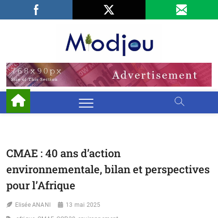
Skip
Facebook
LinkedIn
X
to
content
Miodjo
PRÉSERVONS
NOTRE
ENVIRONNEMENT
CMAE : 40 ans d’action
environnementale, bilan et perspectives
pour l’Afrique
Elisée ANANI
13 mai 2025