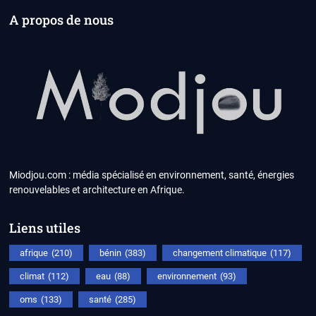
A propos de nous
Miodjou.com : média spécialisé en environnement, santé, énergies
renouvelables et architecture en Afrique.
Liens utiles
afrique
(210)
bénin
(383)
changement climatique
(117)
climat
(112)
eau
(88)
environnement
(93)
oms
(133)
santé
(285)