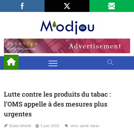
Skip
Facebook
LinkedIn
X
to
content
Miodjo
PRÉSERVONS
NOTRE
ENVIRONNEMENT
Lutte contre les produits du tabac :
l’OMS appelle à des mesures plus
urgentes
Elisée ANANI
3 juin 2025
oms
santé
tabac