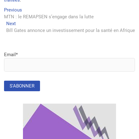
traitées
.
Navigation
Previous
Previous
post:
MTN : le REMAPSEN s’engage dans la lutte
de
Next
Next
l’article
post:
Bill Gates annonce un investissement pour la santé en Afrique
Email*