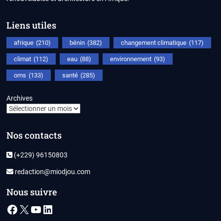
Liens utiles
afrique
(210)
bénin
(382)
changement climatique
(117)
climat
(112)
eau
(88)
environnement
(93)
oms
(133)
santé
(285)
Archives
Nos contacts
(+229) 96150803
redaction@miodjou.com
Nous suivre
Facebook
X
YouTube
LinkedIn