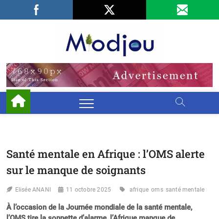
Skip
Facebook
LinkedIn
X
to
content
Miodjo
PRÉSERVONS
NOTRE
ENVIRONNEMENT
Santé mentale en Afrique : l’OMS alerte
sur le manque de soignants
Elisée ANANI
11 octobre 2025
afrique
oms
santé mentale
À l’occasion de la Journée mondiale de la santé mentale,
l’OMS tire la sonnette d’alarme, l’Afrique manque de