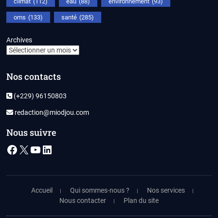
climat
(112)
eau
(88)
environnement
(93)
oms
(133)
santé
(285)
Archives
Nos contacts
(+229) 96150803
redaction@miodjou.com
Nous suivre
Facebook
X
YouTube
LinkedIn
Accueil
Qui sommes-nous ?
Nos services
Nous contacter
Plan du site