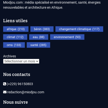
Miodjou.com : média spécialisé en environnement, santé, énergies
renouvelables et architecture en Afrique.
Liens utiles
afrique
(210)
bénin
(383)
changement climatique
(117)
climat
(112)
eau
(88)
environnement
(93)
oms
(133)
santé
(285)
Archives
Nos contacts
(+229) 96150803
redaction@miodjou.com
Nous suivre