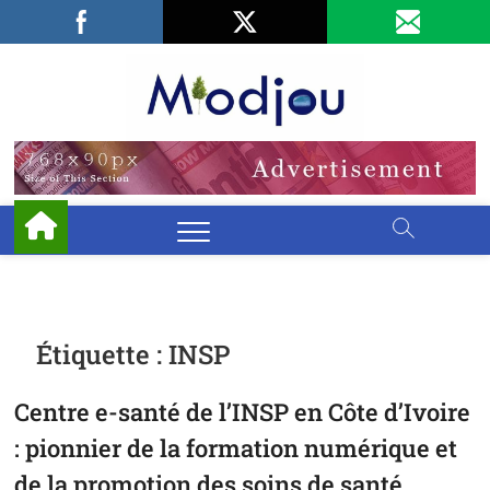
Skip
Facebook
LinkedIn
X
to
content
Miodjo
PRÉSERVONS
NOTRE
ENVIRONNEMENT
Étiquette :
INSP
Centre e-santé de l’INSP en Côte d’Ivoire
: pionnier de la formation numérique et
de la promotion des soins de santé