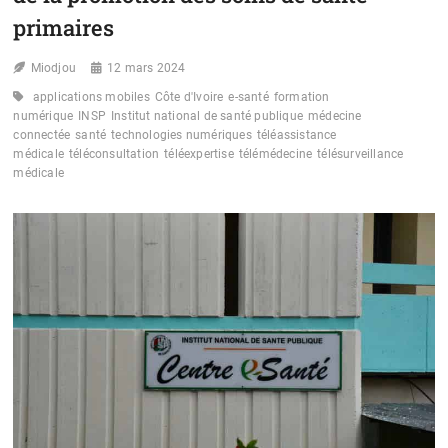
primaires
Miodjou
12 mars 2024
applications mobiles
Côte d'Ivoire
e-santé
formation
numérique
INSP
Institut national de santé publique
médecine
connectée
santé
technologies numériques
téléassistance
médicale
téléconsultation
téléexpertise
télémédecine
télésurveillance
médicale