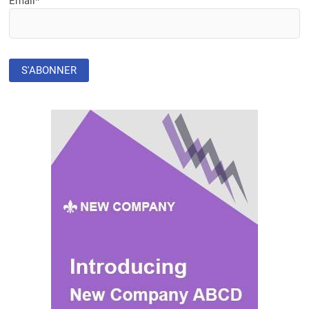
Email*
RÉVOLUTIONNER
LES
SOINS
DE
SANTÉ
POUR
LES
FEMMES
ENCEINTES