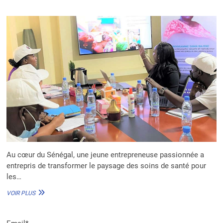
LA
PROMOTION
DES
SOINS
DE
SANTÉ
PRIMAIRES
Au cœur du Sénégal, une jeune entrepreneuse passionnée a
entrepris de transformer le paysage des soins de santé pour
les…
AU
VOIR PLUS
SÉNÉGAL,
NJUREEL
VEUT