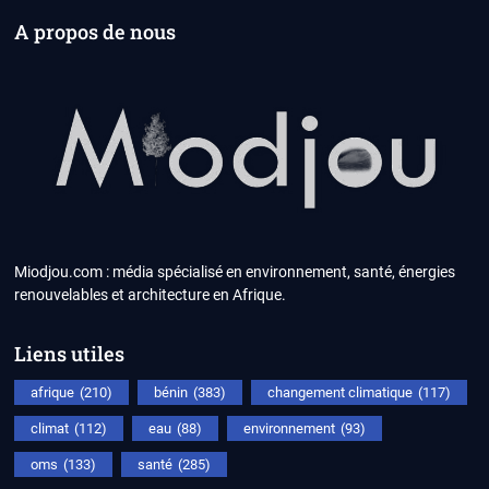
A propos de nous
Miodjou.com : média spécialisé en environnement, santé, énergies
renouvelables et architecture en Afrique.
Liens utiles
afrique
(210)
bénin
(383)
changement climatique
(117)
climat
(112)
eau
(88)
environnement
(93)
oms
(133)
santé
(285)