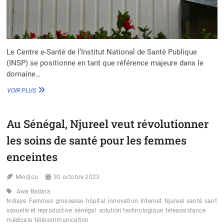
Le Centre e-Santé de l’Institut National de Santé Publique
(INSP) se positionne en tant que référence majeure dans le
domaine…
CENTRE
VOIR PLUS
E-
SANTÉ
DE
Au Sénégal, Njureel veut révolutionner
L’INSP
EN
les soins de santé pour les femmes
CÔTE
D’IVOIRE
enceintes
:
PIONNIER
Miodjou
30 octobre 2023
DE
LA
Awa Badara
FORMATION
Ndiaye
Femmes
grossesse
hôpital
innovation
Internet
Njureel
santé
santé
NUMÉRIQUE
sexuelle et reproductive
sénégal
solution technologique
téléassistance
ET
médicale
télécommunication
DE