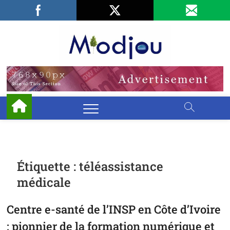
Skip
Facebook
LinkedIn
X
to
content
Miodjo
PRÉSERVONS
NOTRE
ENVIRONNEMENT
Étiquette :
téléassistance
médicale
Centre e-santé de l’INSP en Côte d’Ivoire
: pionnier de la formation numérique et