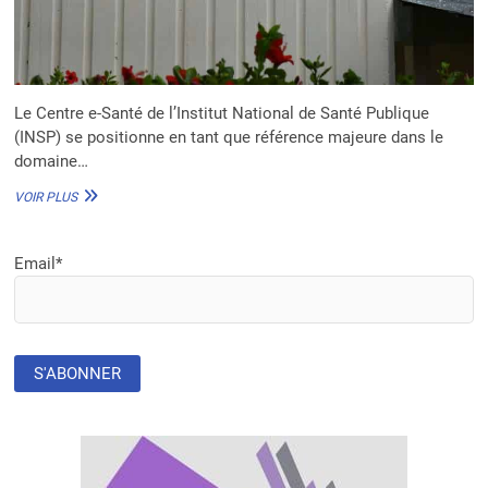
Le Centre e-Santé de l’Institut National de Santé Publique
(INSP) se positionne en tant que référence majeure dans le
domaine…
CENTRE
VOIR PLUS
E-
SANTÉ
DE
Email*
L’INSP
EN
CÔTE
D’IVOIRE
:
PIONNIER
DE
LA
FORMATION
NUMÉRIQUE
ET
DE