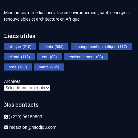
Miodjou.com : média spécialisé en environnement, santé, énergies
renouvelables et architecture en Afrique.
Liens utiles
afrique
(210)
bénin
(383)
changement climatique
(117)
climat
(112)
eau
(88)
environnement
(93)
oms
(133)
santé
(285)
Archives
Nos contacts
(+229) 96150803
redaction@miodjou.com