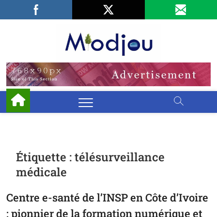
Skip
Facebook
LinkedIn
X
to
content
Miodjo
PRÉSERVONS
NOTRE
ENVIRONNEMENT
Étiquette :
télésurveillance
médicale
Centre e-santé de l’INSP en Côte d’Ivoire
: pionnier de la formation numérique et