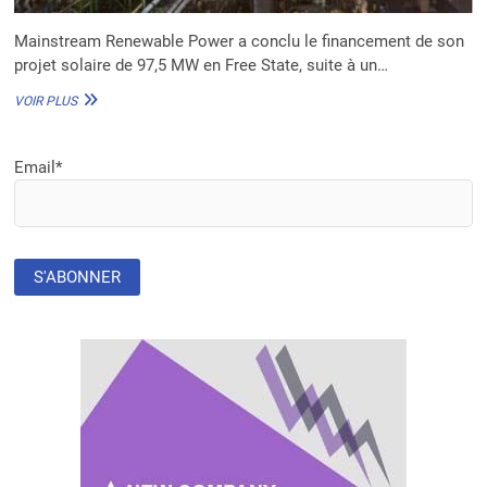
Mainstream Renewable Power a conclu le financement de son
projet solaire de 97,5 MW en Free State, suite à un…
MAINSTREAM
VOIR PLUS
RENEWABLE
POWER
CONCLUT
Email*
LE
FINANCEMENT
D’UN
PROJET
SOLAIRE
CLÉ
EN
AFRIQUE
DU
SUD
POUR
LA
DÉCARBONISATION
DE
SASOL