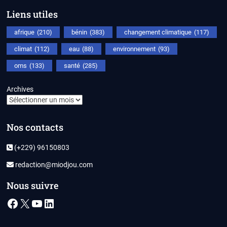
Liens utiles
afrique
(210)
bénin
(383)
changement climatique
(117)
climat
(112)
eau
(88)
environnement
(93)
oms
(133)
santé
(285)
Archives
Nos contacts
(+229) 96150803
redaction@miodjou.com
Nous suivre
Facebook
X
YouTube
LinkedIn