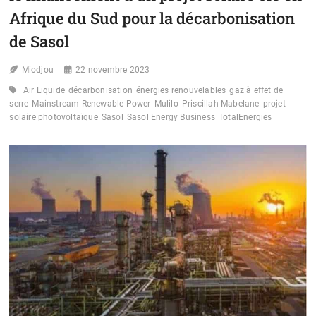
Afrique du Sud pour la décarbonisation
de Sasol
Miodjou
22 novembre 2023
Air Liquide
décarbonisation
énergies renouvelables
gaz à effet de
serre
Mainstream Renewable Power
Mulilo
Priscillah Mabelane
projet
solaire photovoltaïque
Sasol
Sasol Energy Business
TotalEnergies