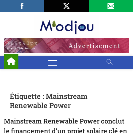
Skip
Facebook
LinkedIn
X
to
content
Miodjo
PRÉSERVONS
NOTRE
ENVIRONNEMENT
Étiquette :
Mainstream
Renewable Power
Mainstream Renewable Power conclut
le financement d’un projet solaire clé en