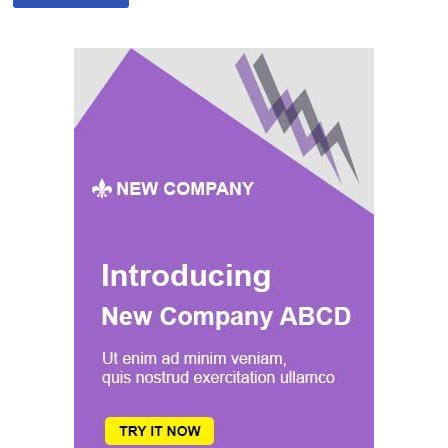
EN
AFRIQUE
DU
SUD
POUR
LA
DÉCARBONISATION
DE
SASOL