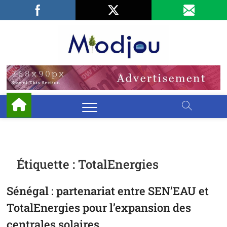
Skip
Facebook
LinkedIn
X
to
content
Miodjo
PRÉSERVONS
NOTRE
ENVIRONNEMENT
Étiquette :
TotalEnergies
Sénégal : partenariat entre SEN’EAU et
TotalEnergies pour l’expansion des
centrales solaires