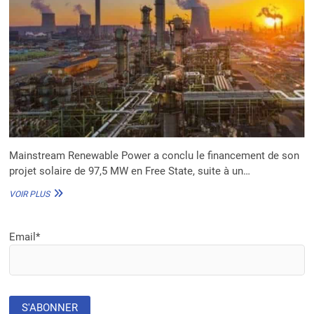
Mainstream Renewable Power a conclu le financement de son
projet solaire de 97,5 MW en Free State, suite à un…
MAINSTREAM
VOIR PLUS
RENEWABLE
POWER
CONCLUT
Email*
LE
FINANCEMENT
D’UN
PROJET
SOLAIRE
CLÉ