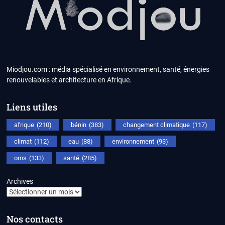
Miodjou.com : média spécialisé en environnement, santé, énergies
renouvelables et architecture en Afrique.
Liens utiles
afrique
(210)
bénin
(383)
changement climatique
(117)
climat
(112)
eau
(88)
environnement
(93)
oms
(133)
santé
(285)
Archives
Nos contacts