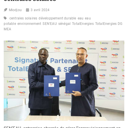
Miodjou
3 avril 2024
centrales solaires
développement durable
eau
eau
potable
environnement
SEN'EAU
sénégal
TotalEnergies
TotalEnergies DG
MEA