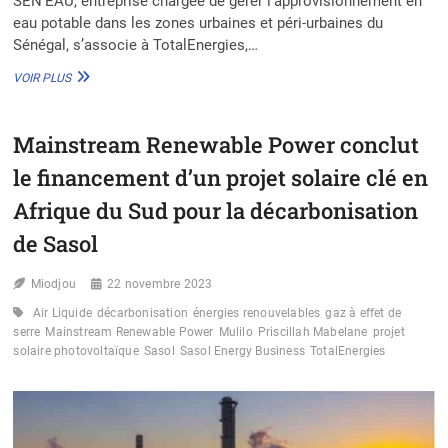
SEN’EAU, entreprise chargée de gérer l’approvisionnement en
eau potable dans les zones urbaines et péri-urbaines du
Sénégal, s’associe à TotalEnergies,…
SÉNÉGAL
VOIR PLUS
:
PARTENARIAT
ENTRE
Mainstream Renewable Power conclut
SEN’EAU
ET
le financement d’un projet solaire clé en
TOTALENERGIES
POUR
Afrique du Sud pour la décarbonisation
L’EXPANSION
de Sasol
DES
CENTRALES
SOLAIRES
Miodjou
22 novembre 2023
Air Liquide
décarbonisation
énergies renouvelables
gaz à effet de
serre
Mainstream Renewable Power
Mulilo
Priscillah Mabelane
projet
solaire photovoltaïque
Sasol
Sasol Energy Business
TotalEnergies