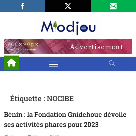
Skip
Facebook
LinkedIn
X
to
content
Miodjo
PRÉSERVONS
NOTRE
ENVIRONNEMENT
Étiquette :
NOCIBE
Bénin : la Fondation Gnidehoue dévoile
ses activités phares pour 2023