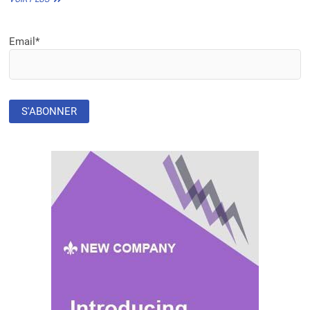
LA
FONDATION
GNIDEHOUE
Email*
DÉVOILE
SES
ACTIVITÉS
PHARES
POUR
2023