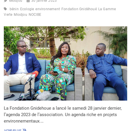
Miodjou
30 janvier 2023
bénin
Ecologie
environnement
Fondation Gnidéhoué
La Gamme
Verte
Miodjou
NOCIBE
La Fondation Gnidehoue a lancé le samedi 28 janvier dernier,
l’agenda 2023 de l’association. Un agenda riche en projets
environnementaux.…
BÉNIN :
VOIR PLUS