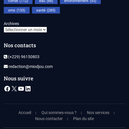
climat
(112)
eau
(88)
environnement
(93)
oms
(133)
santé
(285)
Archives
Nos contacts
(+229) 96150803
redaction@miodjou.com
Nous suivre
Facebook
X
YouTube
LinkedIn
Accueil
Qui sommes-nous ?
Nos services
Nous contacter
Plan du site