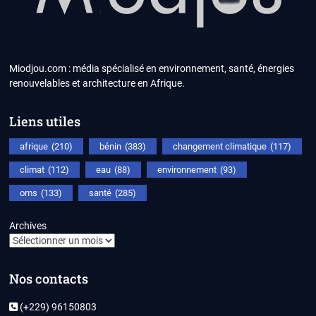
Miodjou.com : média spécialisé en environnement, santé, énergies
renouvelables et architecture en Afrique.
Liens utiles
afrique
(210)
bénin
(383)
changement climatique
(117)
climat
(112)
eau
(88)
environnement
(93)
oms
(133)
santé
(285)
Archives
Nos contacts
(+229) 96150803