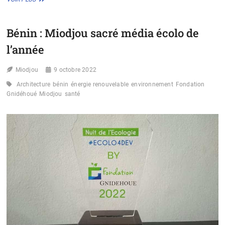
LA
FONDATION
GNIDEHOUE
Bénin : Miodjou sacré média écolo de
DÉVOILE
SES
l’année
ACTIVITÉS
PHARES
Miodjou
POUR
9 octobre 2022
2023
Architecture
bénin
énergie renouvelable
environnement
Fondation
Gnidéhoué
Miodjou
santé