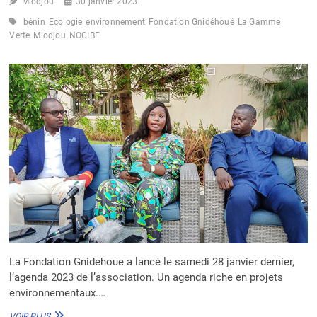
Miodjou
30 janvier 2023
bénin
Ecologie
environnement
Fondation Gnidéhoué
La Gamme
Verte
Miodjou
NOCIBE
La Fondation Gnidehoue a lancé le samedi 28 janvier dernier,
l’agenda 2023 de l’association. Un agenda riche en projets
environnementaux.…
BÉNIN :
VOIR PLUS