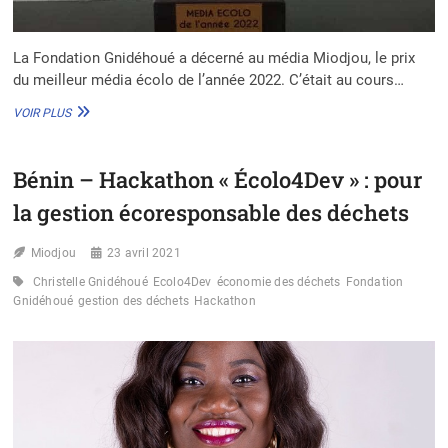
La Fondation Gnidéhoué a décerné au média Miodjou, le prix
du meilleur média écolo de l’année 2022. C’était au cours…
BÉNIN :
VOIR PLUS
MIODJOU
SACRÉ
MÉDIA
Bénin – Hackathon « Écolo4Dev » : pour
ÉCOLO
DE
la gestion écoresponsable des déchets
L’ANNÉE
Miodjou
23 avril 2021
Christelle Gnidéhoué
Ecolo4Dev
économie des déchets
Fondation
Gnidéhoué
gestion des déchets
Hackathon