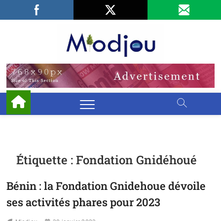
Skip
Facebook
LinkedIn
X
to
content
Miodjo
PRÉSERVONS
NOTRE
ENVIRONNEMENT
Étiquette :
Fondation Gnidéhoué
Bénin : la Fondation Gnidehoue dévoile
ses activités phares pour 2023