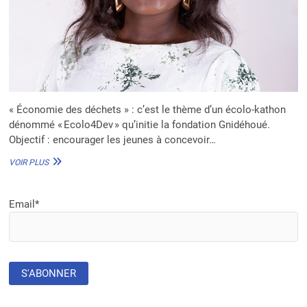
« Économie des déchets » : c’est le thème d’un écolo-kathon
dénommé « Ecolo4Dev » qu’initie la fondation Gnidéhoué.
Objectif : encourager les jeunes à concevoir…
BÉNIN
VOIR PLUS
–
HACKATHON
«
Email*
ÉCOLO4DEV
»
:
POUR
LA
GESTION
ÉCORESPONSABLE
DES