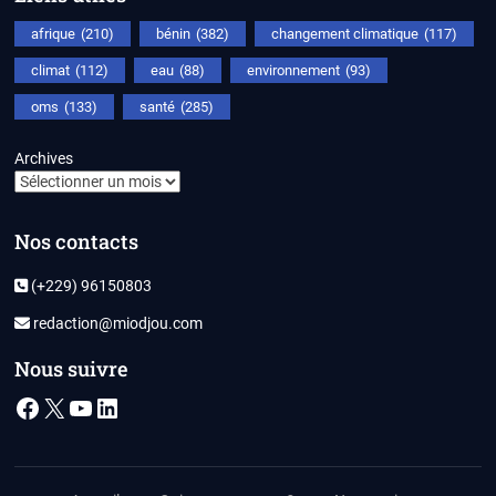
afrique
(210)
bénin
(382)
changement climatique
(117)
climat
(112)
eau
(88)
environnement
(93)
oms
(133)
santé
(285)
Archives
Nos contacts
(+229) 96150803
redaction@miodjou.com
Nous suivre
Facebook
X
YouTube
LinkedIn