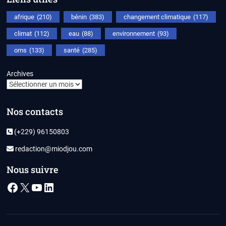
afrique
(210)
bénin
(383)
changement climatique
(117)
climat
(112)
eau
(88)
environnement
(93)
oms
(133)
santé
(285)
Archives
Nos contacts
(+229) 96150803
redaction@miodjou.com
Nous suivre
Facebook
X
YouTube
LinkedIn