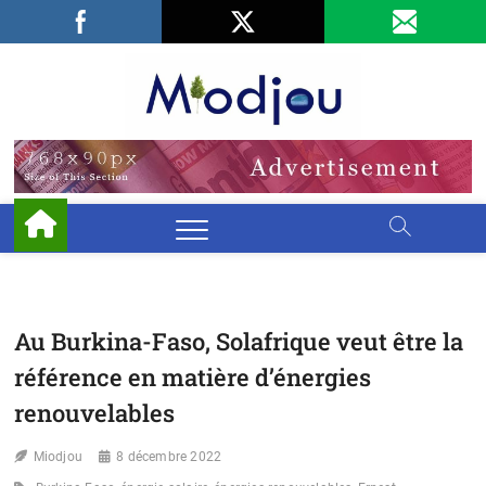
Skip
Facebook
LinkedIn
X
to
content
Miodjo
PRÉSERVONS
NOTRE
ENVIRONNEMENT
Au Burkina-Faso, Solafrique veut être la
référence en matière d’énergies
renouvelables
Miodjou
8 décembre 2022