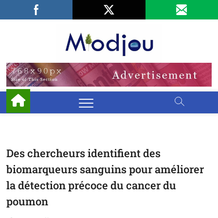
Skip
Facebook
LinkedIn
X
to
content
Miodjo
PRÉSERVONS
NOTRE
ENVIRONNEMENT
Des chercheurs identifient des
biomarqueurs sanguins pour améliorer
la détection précoce du cancer du
poumon