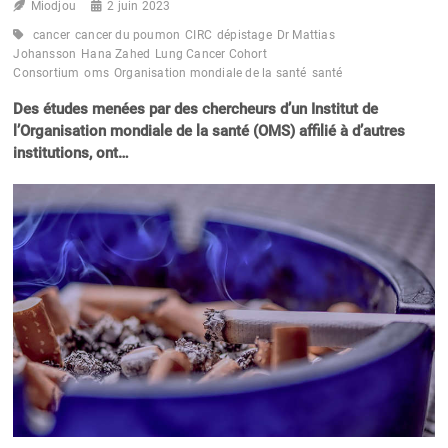
Miodjou
2 juin 2023
cancer
cancer du poumon
CIRC
dépistage
Dr Mattias
Johansson
Hana Zahed
Lung Cancer Cohort
Consortium
oms
Organisation mondiale de la santé
santé
Des études menées par des chercheurs d’un Institut de
l’Organisation mondiale de la santé (OMS) affilié à d’autres
institutions, ont…