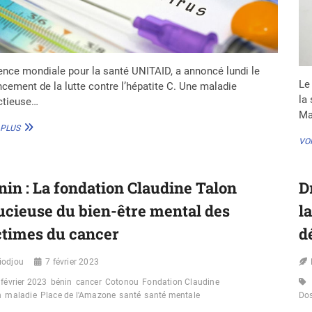
ence mondiale pour la santé UNITAID, a annoncé lundi le
Le
ncement de la lutte contre l’hépatite C. Une maladie
la
ctieuse…
Ma
UNITAID :
 PLUS
31
VOI
MILLIONS
DE
DOLLARS
nin : La fondation Claudine Talon
D
DANS
LA
ucieuse du bien-être mental des
la
PRÉVENTION
DE
ctimes du cancer
d
L’HÉPATITE
C
iodjou
7 février 2023
 février 2023
bénin
cancer
Cotonou
Fondation Claudine
n
maladie
Place de l'Amazone
santé
santé mentale
Do