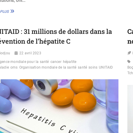
itutions, ont…
DES
 PLUS
CHERCHEURS
IDENTIFIENT
DES
ITAID : 31 millions de dollars dans la
C
BIOMARQUEURS
SANGUINS
évention de l’hépatite C
n
POUR
AMÉLIORER
iodjou
LA
22 avril 2023
DÉTECTION
gence mondiale pour la santé
cancer
hépatite
PRÉCOCE
ladie
oms
Organisation mondiale de la santé
santé
soins
UNITAID
Bo
DU
Tc
CANCER
DU
POUMON