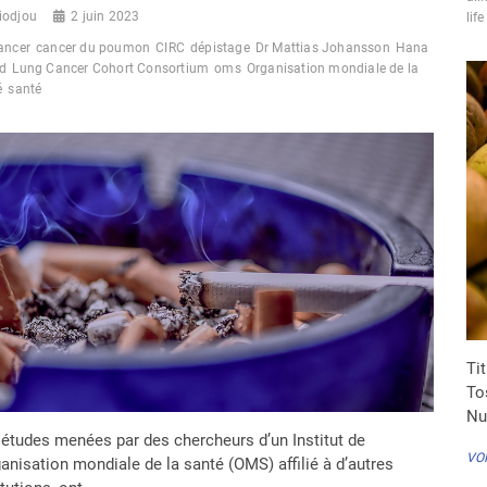
DÉCÈS
iodjou
2 juin 2023
life
»
ancer
cancer du poumon
CIRC
dépistage
Dr Mattias Johansson
Hana
d
Lung Cancer Cohort Consortium
oms
Organisation mondiale de la
é
santé
Ti
To
Nut
études menées par des chercheurs d’un Institut de
VOI
ganisation mondiale de la santé (OMS) affilié à d’autres