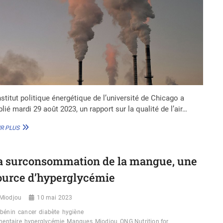
nstitut politique énergétique de l’université de Chicago a
lié mardi 29 août 2023, un rapport sur la qualité de l’air…
POLLUTION
R PLUS
ATMOSPHÉRIQUE,
LA
PREMIÈRE
a surconsommation de la mangue, une
MENACE
MONDIALE
ource d’hyperglycémie
POUR
LA
Miodjou
SANTÉ
10 mai 2023
HUMAINE,
bénin
cancer
diabète
hygiène
SELON
mentaire
hyperglycémie
Mangues
Miodjou
ONG Nutrition for