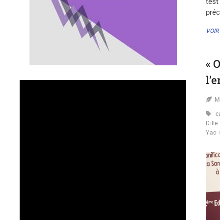
test
préc
VOIR
« 
l’
M
c
Dille
Yao