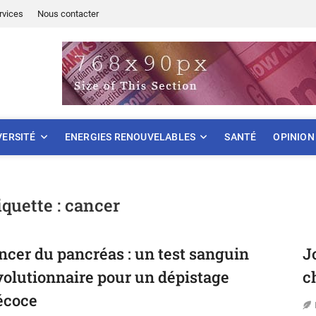
rvices
Nous contacter
ONNEMENT
VERSITÉ
ENERGIES RENOUVELABLES
SANTÉ
OPINION
iquette :
cancer
ncer du pancréas : un test sanguin
J
volutionnaire pour un dépistage
c
écoce