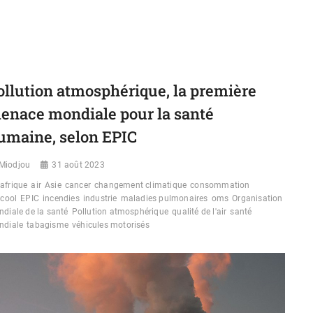
LE
CANCER
:
DES
CHIFFRES
INQUIÉTANTS
RÉVÉLÉS
ollution atmosphérique, la première
SUR
L’AFRIQUE
enace mondiale pour la santé
umaine, selon EPIC
Miodjou
31 août 2023
afrique
air
Asie
cancer
changement climatique
consommation
lcool
EPIC
incendies
industrie
maladies pulmonaires
oms
Organisation
diale de la santé
Pollution atmosphérique
qualité de l'air
santé
ndiale
tabagisme
véhicules motorisés