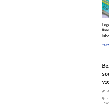
L’ag
fina
infe
VOIR
Bé
so
vi
M
4
Talo