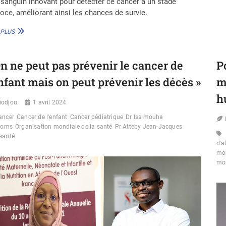
 sanguin innovant pour détecter ce cancer à un stade
oce, améliorant ainsi les chances de survie.
CANCER
 PLUS
DU
PANCRÉAS
:
On ne peut pas prévenir le cancer de
P
UN
TEST
enfant mais on peut prévenir les décès »
m
SANGUIN
RÉVOLUTIONNAIRE
h
iodjou
POUR
1 avril 2024
UN
ancer
Cancer de l'enfant
Cancer pédiatrique
Dr Issimouha
DÉPISTAGE
oms
Organisation mondiale de la santé
Pr Atteby Jean-Jacques
PRÉCOCE
santé
d'a
mon
mo