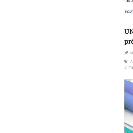
inst
VOIR
UN
pr
M
A
C
ma