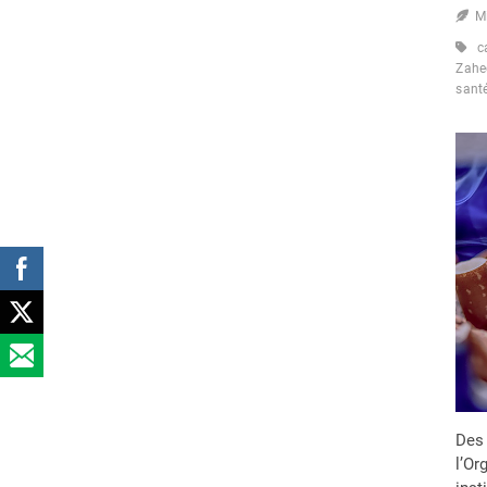
M
c
Zahe
sant
Des 
l’Or