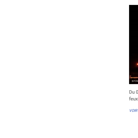
Du 0
feux
VOIR
Pa