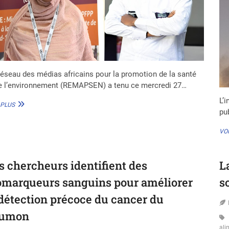
éseau des médias africains pour la promotion de la santé
e l’environnement (REMAPSEN) a tenu ce mercredi 27…
L’i
« ON
 PLUS
pub
NE
PEUT
PAS
VOI
PRÉVENIR
LE
CANCER
s chercheurs identifient des
L
DE
L’ENFANT
omarqueurs sanguins pour améliorer
s
MAIS
ON
 détection précoce du cancer du
PEUT
umon
PRÉVENIR
LES
ali