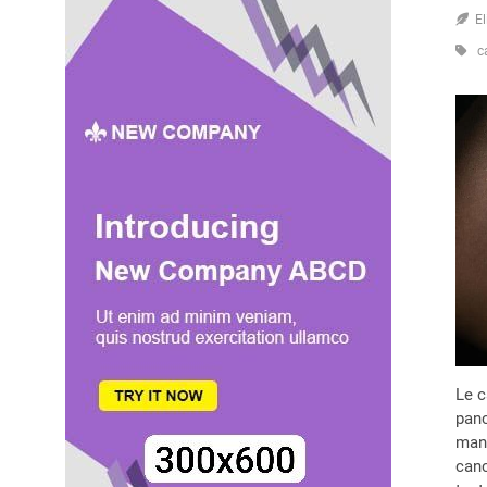
E
c
Le c
panc
mani
canc