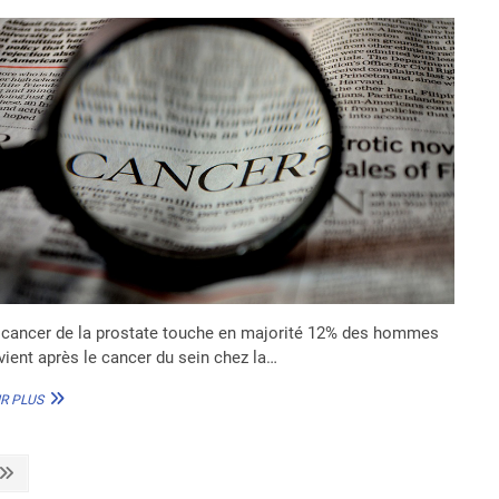
 cancer de la prostate touche en majorité 12% des hommes
 vient après le cancer du sein chez la…
DR
R PLUS
SERPOS
DOSSOU
AU
Next
SUJET
page
DU