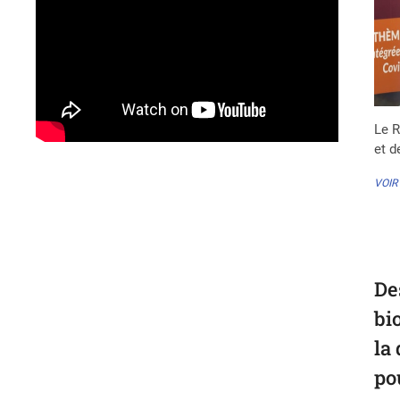
Le R
et d
VOIR
De
bi
la
po