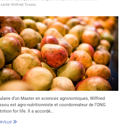
EPIC
santé
Wilfried Tossou
tulaire d’un Master en sciences agronomiques, Wilfried
ssou est agro-nutritionniste et coordonnateur de l’ONG
rition for life. Il a accordé…
LA
R PLUS
SURCONSOMMATION