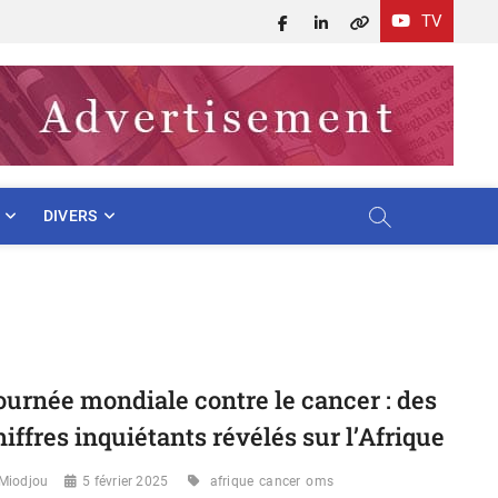
TV
Facebook
LinkedIn
X
DIVERS
ournée mondiale contre le cancer : des
hiffres inquiétants révélés sur l’Afrique
Miodjou
5 février 2025
afrique
cancer
oms