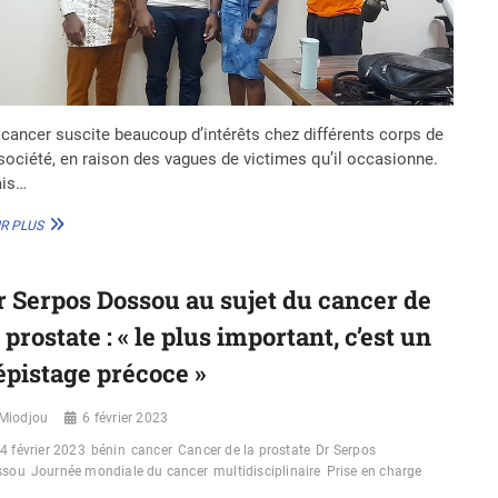
 cancer suscite beaucoup d’intérêts chez différents corps de
 société, en raison des vagues de victimes qu’il occasionne.
is…
CANCER
R PLUS
PÉDIATRIQUE
AU
BÉNIN
r Serpos Dossou au sujet du cancer de
:
100
 prostate : « le plus important, c’est un
NOUVEAUX
CAS
épistage précoce »
ENREGISTRÉS
EN
Miodjou
6 février 2023
2022
4 février 2023
bénin
cancer
Cancer de la prostate
Dr Serpos
ssou
Journée mondiale du cancer
multidisciplinaire
Prise en charge