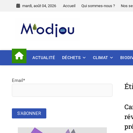
Skip
mardi, août 04, 2026
Accueil
Qui sommes-nous ?
Nos se
to
content
Miodjou
PRÉSERVONS NOTRE ENVIR
ACTUALITÉ
DÉCHETS
CLIMAT
BIODI
Email*
Ét
Ca
ré
pr