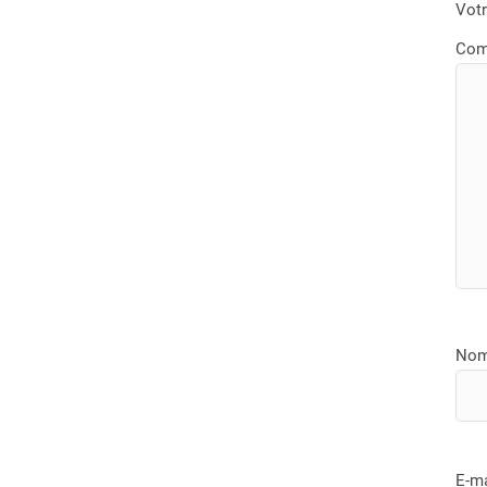
Votr
Com
No
E-m