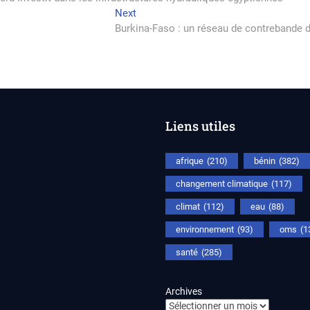
Next
Next
rticle
post:
Burkina-Faso : un réseau de contrebande
Liens utiles
afrique
(210)
bénin
(382)
changement climatique
(117)
climat
(112)
eau
(88)
environnement
(93)
oms
(1
santé
(285)
Archives