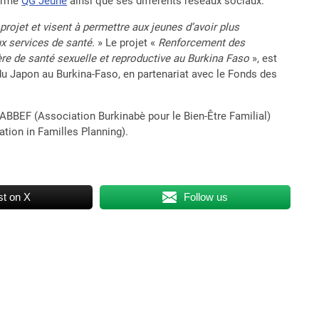
forme
QG Jeune
ainsi que ses différents réseaux sociaux.
 projet et visent à permettre aux jeunes d’avoir plus
ux services de santé.
» Le projet «
Renforcement des
ère de santé sexuelle et reproductive au Burkina Faso
», est
 du Japon au Burkina-Faso, en partenariat avec le Fonds des
l’ABBEF (Association Burkinabè pour le Bien-Être Familial)
tion in Familles Planning).
t on X
Follow us