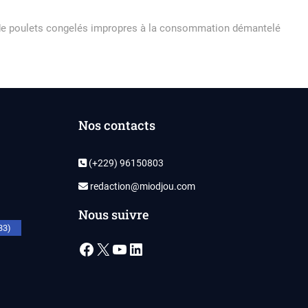
 de poulets congelés impropres à la consommation démantelé
Nos contacts
(+229) 96150803
redaction@miodjou.com
Nous suivre
33)
Facebook
X
YouTube
LinkedIn