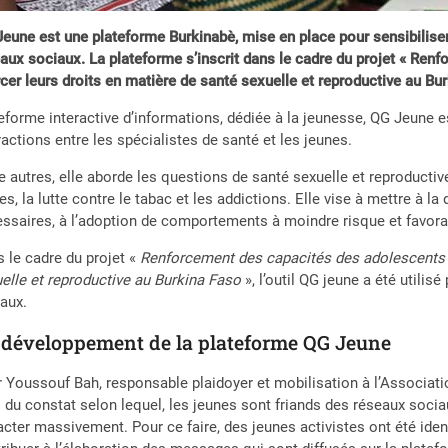
eune est une plateforme Burkinabè, mise en place pour sensibiliser 
aux sociaux. La plateforme s’inscrit dans le cadre du projet « Ren
cer leurs droits en matière de santé sexuelle et reproductive au Bur
eforme interactive d’informations, dédiée à la jeunesse, QG Jeune e
ractions entre les spécialistes de santé et les jeunes.
e autres, elle aborde les questions de santé sexuelle et reproductiv
es, la lutte contre le tabac et les addictions. Elle vise à mettre à 
ssaires, à l’adoption de comportements à moindre risque et favorab
 le cadre du projet «
Renforcement des capacités des adolescents e
elle et reproductive au Burkina Faso
», l’outil QG jeune a été utili
aux.
 développement de la plateforme QG Jeune
 Youssouf Bah, responsable plaidoyer et mobilisation à l’Association
i du constat selon lequel, les jeunes sont friands des réseaux socia
cter massivement. Pour ce faire, des jeunes activistes ont été identi