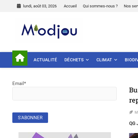
Skip
lundi, août 03, 2026
Accueil
Qui sommes-nous ?
Nos ser
to
content
Miodjou
PRÉSERVONS NOTRE ENVIR
ACTUALITÉ
DÉCHETS
CLIMAT
BIODI
Email*
Bu
re
M
QG J