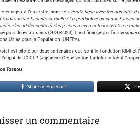
ribuer à l’élaboration des messages qui sont diffusés sur la plate
messages, à l’en croire, sont en «
droite ligne avec les objectifs du
formations sur la santé sexuelle et reproductive ainsi que l’accès a
cités des adolescents et des jeunes à exercer leurs droits en mati
ue pour durer trois ans (2020-2023). Il est financé par l’ambassade
ons Unies pour la Population (UNFPA).
rojet est piloté par deux partenaires que sont la Fondation KIMI et 
 l’appui de JOICFP (Japanese Organization for International Coopera
ace Tossou
Share on Facebook
Pos
aisser un commentaire