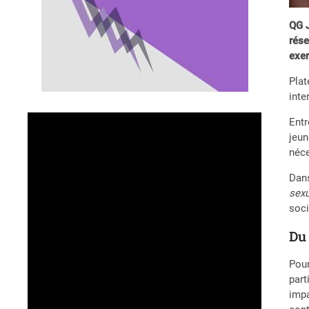
QG J
rése
exer
Plat
inte
Entr
jeun
néce
Dans
sexu
soci
Du
Pour
part
impa