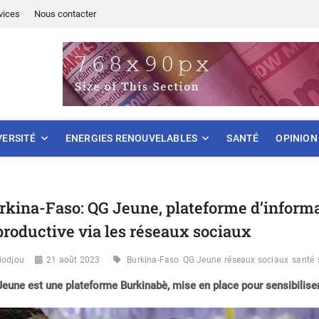
vices
Nous contacter
ONNEMENT
VERSITÉ
ENERGIES RENOUVELABLES
SANTÉ
OPINION
rkina-Faso: QG Jeune, plateforme d’informat
productive via les réseaux sociaux
iodjou
21 août 2023
Burkina-Faso
QG Jeune
réseaux sociaux
santé
eune est une plateforme Burkinabè, mise en place pour sensibiliser 