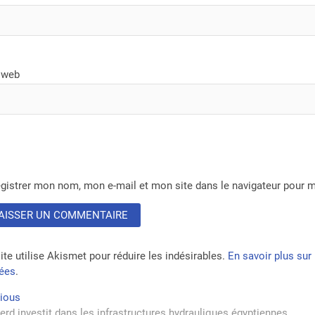
 web
gistrer mon nom, mon e-mail et mon site dans le navigateur pour
ite utilise Akismet pour réduire les indésirables.
En savoir plus su
tées
.
vigation
Previous
vious
post:
erd investit dans les infrastructures hydrauliques égyptiennes