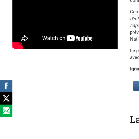
cont
Ces 
d’in
capa
prév
Nati
Le p
avec
Ign
L