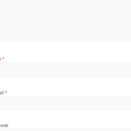
m
*
ail
*
 web