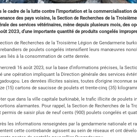
 le cadre de la lutte contre l’importation et la commercialisation
enance des pays voisins, la Section de Recherches de la Troisième
rale des services vétérinaires, mène depuis plusieurs mois, des opér
oût 2023, d’une importante quantité de produits congelés improp
ection de Recherches de la Troisième Légion de Gendarmerie burki
rebandiers de poulets congelés intensifient leurs manœuvres nonobs
ues liés à la consommation de cette denrée.
ercredi 16 août 2023, sur la base d’informations précises, la Sec
 une opération impliquant la Direction générale des services évtér
adougou. Les denrées illicites saisies, toutes d’origine inconnue
ze (15) cartons de saucisse de poulets et trente-cinq (35) kilogra
ter que dans la ville capitale burkinabè, le trafic illicite de poule
ortions alarmantes. Pour rappel, la Section de Recherches de la Tr
t permis de saisir plus de neuf cents (900) poulets congelés et qu
rès les informations renseignées par la gendarmerie nationale et 
entent cette contrebande agissent au sein de réseaux et ont dével