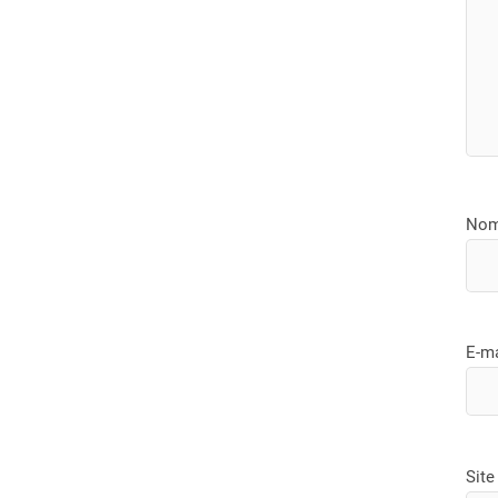
No
E-m
Site