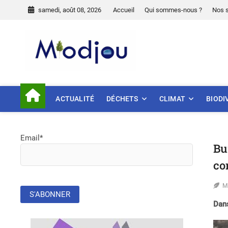
Skip
samedi, août 08, 2026
Accueil
Qui sommes-nous ?
Nos 
to
content
Miodjou
PRÉSERVONS NOTRE ENVIR
ACTUALITÉ
DÉCHETS
CLIMAT
BIODI
Email*
Bu
co
M
Dans