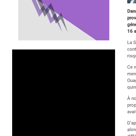
Dans
prov
géné
16 a
La S
cont
risq
Ce m
mené
Ouag
quin
À no
prop
avai
D’ap
alim