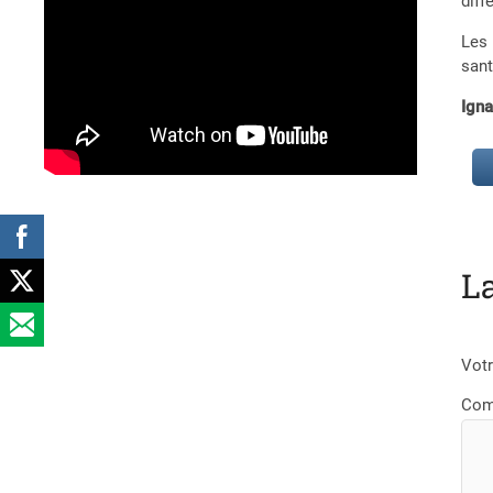
diff
Les 
san
Ign
L
Votr
Com