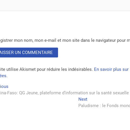
gistrer mon nom, mon e-mail et mon site dans le navigateur pour
ite utilise Akismet pour réduire les indésirables.
En savoir plus su
tées
.
vigation
Previous
vious
post:
ina-Faso: QG Jeune, plateforme d’information sur la santé sexuelle 
Next
Next
rticle
post:
Paludisme : le Fonds mondi