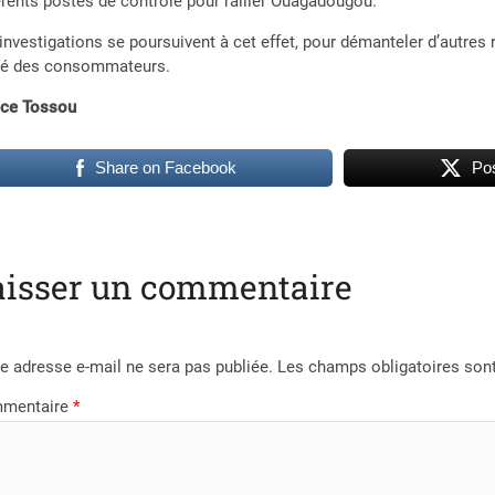
érents postes de contrôle pour rallier Ouagadougou.
investigations se poursuivent à cet effet, pour démanteler d’autres r
té des consommateurs.
ace Tossou
Share on Facebook
Pos
aisser un commentaire
e adresse e-mail ne sera pas publiée.
Les champs obligatoires son
mentaire
*