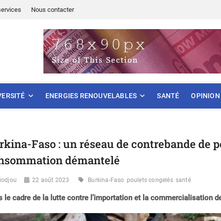
services
Nous contacter
ONNEMENT
VERSITÉ
ENERGIES RENOUVELABLES
SANTÉ
OPINION
rkina-Faso : un réseau de contrebande de p
nsommation démantelé
iodjou
22 août 2023
Burkina-Faso
poulets congelés
santé
 le cadre de la lutte contre l’importation et la commercialisation