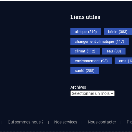
Liens utiles
afrique
(210)
bénin
(383)
changement climatique
(117)
climat
(112)
eau
(88)
environnement
(93)
oms
(1
santé
(285)
Archives
Qui sommes-nous ?
Nos services
Nous contacter
Pla