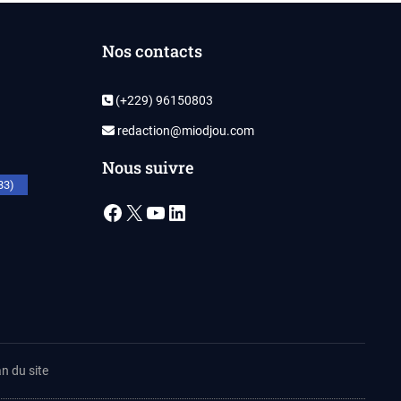
Nos contacts
(+229) 96150803
redaction@miodjou.com
Nous suivre
33)
Facebook
X
YouTube
LinkedIn
n du site