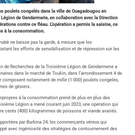
 des poulets congelés dans la ville de Ouagadougou en
 Légion de Gendarmerie, en collaboration avec la Direction
ations contre ce fléau. L’opération a permis la saisine, ce
res à la consommation.
nabè ne baisse pas la garde, à mesure que les
tant les efforts de sensibilisation et de répression sur les
tion de Recherches de la Troisième Légion de Gendarmerie a
inaires dans le marché de Toukin, dans l’arrondissement 4 de
 se composent notamment de mille (1 000) poulets congelés,
mmes de gésiers.
ts impropres à la consommation prend de plus en plus des
oisième Légion a mené courant juin 2023, une opération qui
atre cents (400) kilogrammes de poissons et viande avariés.
rapportées par Burkina 24, les commerçants véreux qui
oppé avec ingéniosité des stratégies de contournement des