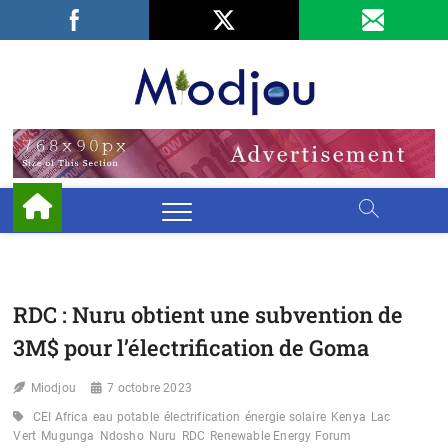
Skip
Facebook
LinkedIn
X
to
content
Miodjo
PRÉSERVONS
NOTRE
ENVIRONNEMENT
RDC : Nuru obtient une subvention de
3M$ pour l’électrification de Goma
Miodjou
7 octobre 2023
CEI Africa
eau potable
électrification
énergie solaire
Kenya
Lac
Vert
Mugunga
Ndosho
Nuru
RDC
Renewable Energy Forum