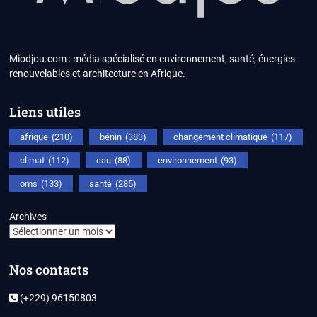
Miodjou.com : média spécialisé en environnement, santé, énergies
renouvelables et architecture en Afrique.
Liens utiles
afrique
(210)
bénin
(383)
changement climatique
(117)
climat
(112)
eau
(88)
environnement
(93)
oms
(133)
santé
(285)
Archives
Nos contacts
(+229) 96150803