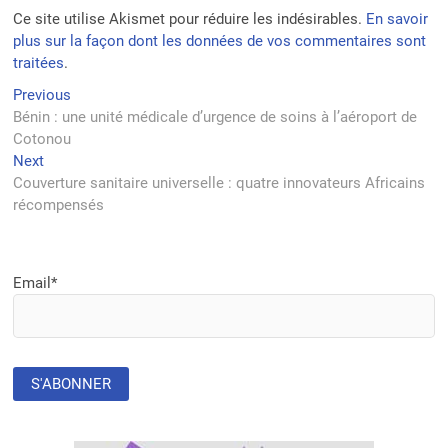
Ce site utilise Akismet pour réduire les indésirables.
En savoir
plus sur la façon dont les données de vos commentaires sont
traitées
.
Navigation
Previous
Previous
post:
Bénin : une unité médicale d’urgence de soins à l’aéroport de
de
Cotonou
l’article
Next
Next
post:
Couverture sanitaire universelle : quatre innovateurs Africains
récompensés
Email*