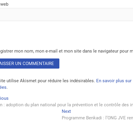
 web
gistrer mon nom, mon e-mail et mon site dans le navigateur pour
ite utilise Akismet pour réduire les indésirables.
En savoir plus su
tées
.
vigation
Previous
vious
post:
n : adoption du plan national pour la prévention et le contrôle des i
Next
Next
rticle
post:
Programme Benkadi : l’ONG JVE ren