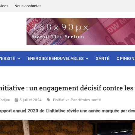
vices
Nous contacter
ONNEMENT
VERSITÉ
ENERGIES RENOUVELABLES
SANTÉ
OPINION
Initiative : un engagement décisif contre l
iodjou
5 juillet 2024
L’Initiative
Pandémies
santé
apport annuel 2023 de L’Initiative révèle une année marquée par des 