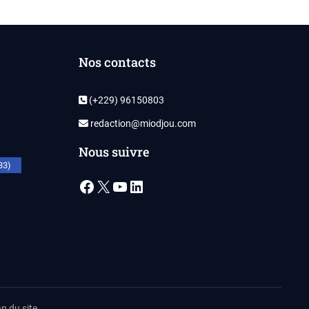
Nos contacts
(+229) 96150803
redaction@miodjou.com
Nous suivre
33)
Facebook
X
YouTube
LinkedIn
n du site