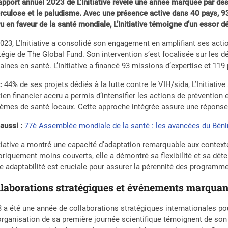
apport annuel 2023 de L’Initiative révèle une année marquée par des p
rculose et le paludisme. Avec une présence active dans 40 pays, 
u en faveur de la santé mondiale, L’Initiative témoigne d’un essor d
023, L’Initiative a consolidé son engagement en amplifiant ses actio
tégie de The Global Fund. Son intervention s’est focalisée sur les d
ines en santé. L’Initiative a financé 93 missions d’expertise et 119
 44% de ses projets dédiés à la lutte contre le VIH/sida, L’Initiati
ien financier accru a permis d’intensifier les actions de prévention 
èmes de santé locaux. Cette approche intégrée assure une réponse 
 aussi :
77è Assemblée mondiale de la santé : les avancées du Bénin 
itiative a montré une capacité d’adaptation remarquable aux contex
oriquement moins couverts, elle a démontré sa flexibilité et sa déte
e adaptabilité est cruciale pour assurer la pérennité des programm
llaborations stratégiques et événements marquan
 a été une année de collaborations stratégiques internationales pou
’organisation de sa première journée scientifique témoignent de so