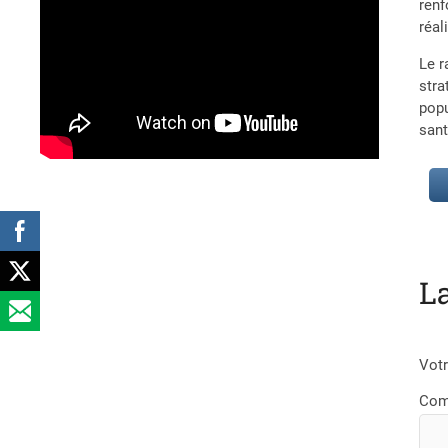
renf
réal
Le r
stra
popu
sant
L
Votr
Com