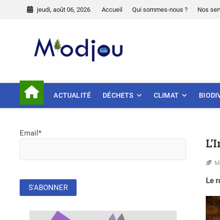
Skip
jeudi, août 06, 2026
Accueil
Qui sommes-nous ?
Nos ser
to
content
Miodjou
PRÉSERVONS NOTRE ENVIR
ACTUALITÉ
DÉCHETS
CLIMAT
BIODI
Email*
L’
M
Le r