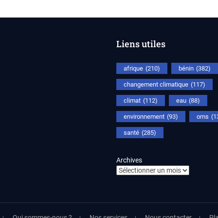
Liens utiles
afrique
(210)
bénin
(382)
changement climatique
(117)
climat
(112)
eau
(88)
environnement
(93)
oms
(1
santé
(285)
Archives
Qui sommes-nous ?
Nos services
Nous contacter
Pla