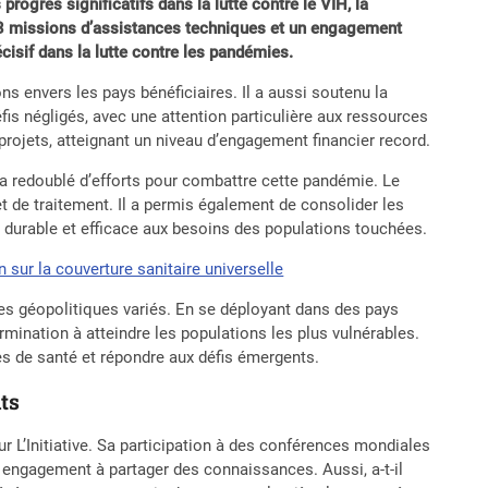
rogrès significatifs dans la lutte contre le VIH, la
93 missions d’assistances techniques et un engagement
écisif dans la lutte contre les pandémies.
ns envers les pays bénéficiaires. Il a aussi soutenu la
éfis négligés, avec une attention particulière aux ressources
 projets, atteignant un niveau d’engagement financier record.
ve a redoublé d’efforts pour combattre cette pandémie. Le
et de traitement. Il a permis également de consolider les
durable et efficace aux besoins des populations touchées.
sur la couverture sanitaire universelle
tes géopolitiques variés. En se déployant dans des pays
rmination à atteindre les populations les plus vulnérables.
es de santé et répondre aux défis émergents.
ts
r L’Initiative. Sa participation à des conférences mondiales
n engagement à partager des connaissances. Aussi, a-t-il