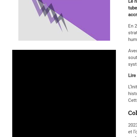
Le r
tube
accr
En 2
stra
huma
Avec
sout
syst
Lire
L’In
hist
Cett
Co
2023
et l