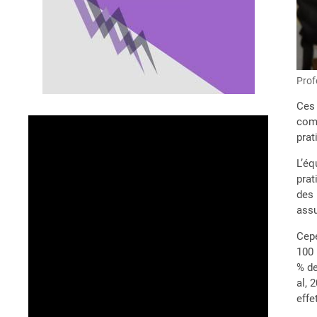
Prof
Ces 
comm
prat
L’éq
prat
des 
assu
Cepe
100 
% de
al, 
effe