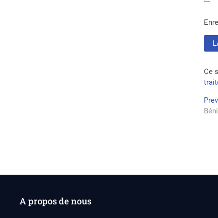
Enre
Ce s
trai
Na
Pre
Béni
de
l’a
A propos de nous