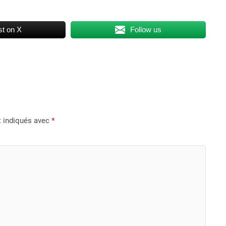
t on X
Follow us
t indiqués avec
*