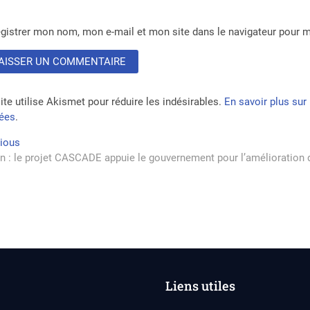
gistrer mon nom, mon e-mail et mon site dans le navigateur pour
ite utilise Akismet pour réduire les indésirables.
En savoir plus su
tées
.
vigation
Previous
vious
post:
n : le projet CASCADE appuie le gouvernement pour l’amélioration d
rticle
Liens utiles