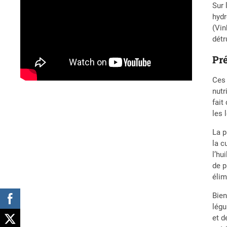
Sur 
hydr
(Vin
détr
Pré
Ces 
nutr
fait
les 
La p
la c
l’hu
de p
élim
Bien
légu
et d