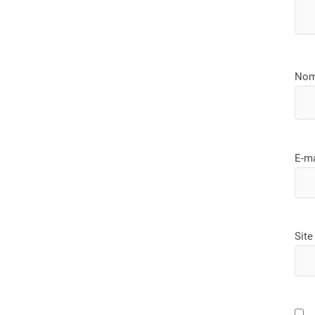
No
E-m
Site