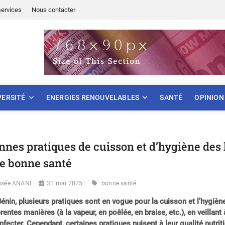
services
Nous contacter
ONNEMENT
VERSITÉ
ENERGIES RENOUVELABLES
SANTÉ
OPINION
nnes pratiques de cuisson et d’hygiène des 
e bonne santé
lisée ANANI
31 mai 2025
bonne santé
énin, plusieurs pratiques sont en vogue pour la cuisson et l’hygiè
érentes manières (à la vapeur, en poêlée, en braise, etc.), en veillan
nfecter. Cependant, certaines pratiques nuisent à leur qualité nutri