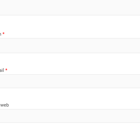
m
*
ail
*
 web