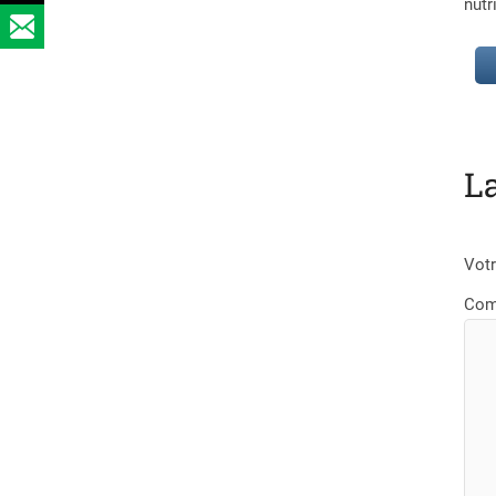
nutr
L
Votr
Com