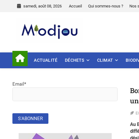
Skip
samedi, août 08, 2026
Accueil
Qui sommes-nous ?
Nos 
to
content
Miodjou
PRÉSERVONS NOTRE ENVIR
ACTUALITÉ
DÉCHETS
CLIMAT
BIODI
Email*
Bo
un
E
Au B
diff
dési