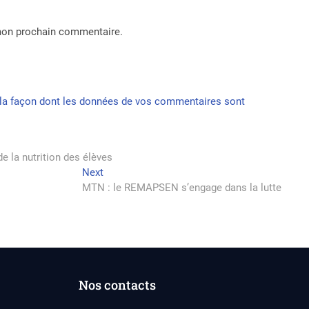
 mon prochain commentaire.
r la façon dont les données de vos commentaires sont
e la nutrition des élèves
Next
Next
post:
MTN : le REMAPSEN s’engage dans la lutte
Nos contacts