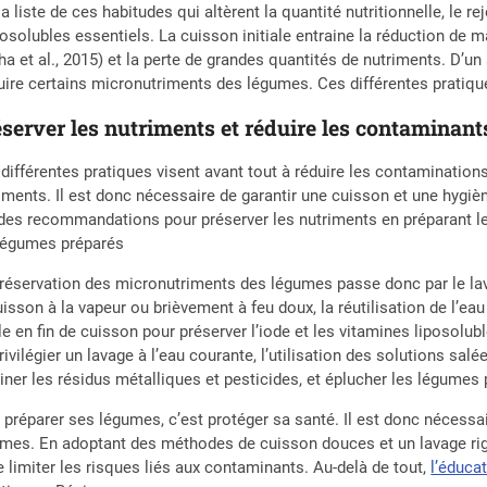
la liste de ces habitudes qui altèrent la quantité nutritionnelle, le rej
osolubles essentiels. La cuisson initiale entraine la réduction de m
ha et al., 2015) et la perte de grandes quantités de nutriments. D’un 
uire certains micronutriments des légumes. Ces différentes prati
server les nutriments et réduire les contaminant
différentes pratiques visent avant tout à réduire les contamination
iments. Il est donc nécessaire de garantir une cuisson et une hyg
 des recommandations pour préserver les nutriments en préparant l
légumes préparés
réservation des micronutriments des légumes passe donc par le la
uisson à la vapeur ou brièvement à feu doux, la réutilisation de l’ea
ile en fin de cuisson pour préserver l’iode et les vitamines liposolub
rivilégier un lavage à l’eau courante, l’utilisation des solutions s
iner les résidus métalliques et pesticides, et éplucher les légumes 
 préparer ses légumes, c’est protéger sa santé. Il est donc nécessa
mes. En adoptant des méthodes de cuisson douces et un lavage rigou
e limiter les risques liés aux contaminants. Au-delà de tout,
l’éduca