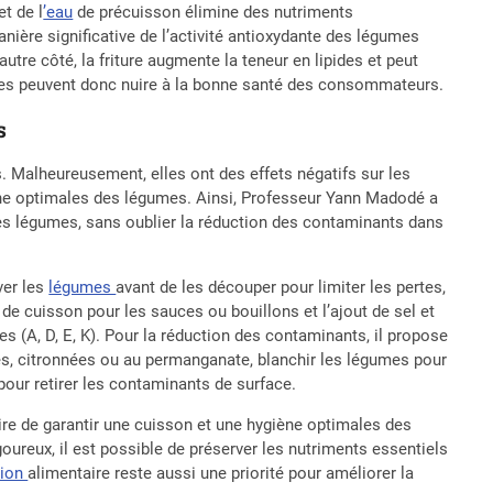
et de l
’eau
de précuisson élimine des nutriments
anière significative de l’activité antioxydante des légumes
autre côté, la friture augmente la teneur en lipides et peut
ques peuvent donc nuire à la bonne santé des consommateurs.
s
s. Malheureusement, elles ont des effets négatifs sur les
iène optimales des légumes. Ainsi, Professeur Yann Madodé a
es légumes, sans oublier la réduction des contaminants dans
ver les
légumes
avant de les découper pour limiter les pertes,
u de cuisson pour les sauces ou bouillons et l’ajout de sel et
les (A, D, E, K). Pour la réduction des contaminants, il propose
alées, citronnées ou au permanganate, blanchir les légumes pour
pour retirer les contaminants de surface.
ire de garantir une cuisson et une hygiène optimales des
reux, il est possible de préserver les nutriments essentiels
tion
alimentaire reste aussi une priorité pour améliorer la