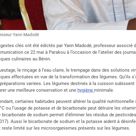
esseur Yann Madodé
gestes clés ont été édictés par Yann Madodé, professeur associé d
unication ce 22 mai à Parakou à l’occasion de l’atelier des jour
iques culinaires au Bénin.
ueutage, le rinçage à l’eau claire, le trempage dans des solutions 
iques effectuées en vue de la transformation des légumes. Qu’ils s’a
préparations variées. Les légumes destinés à la cuisson subissent 
rer une meilleure conservation et une
hygiène
minimale.
ndant, certaines habitudes peuvent altérer la qualité nutritionnel
°C ou l’usage de potasse et de bicarbonate peut détruire les vitami
 bicarbonate de sodium permet d’éliminer les résidus de pesticide
2017). Aussi le bicarbonate de sodium et la potasse aident à désinfe
t reste limité sur les microorganismes présents sur les légumes.