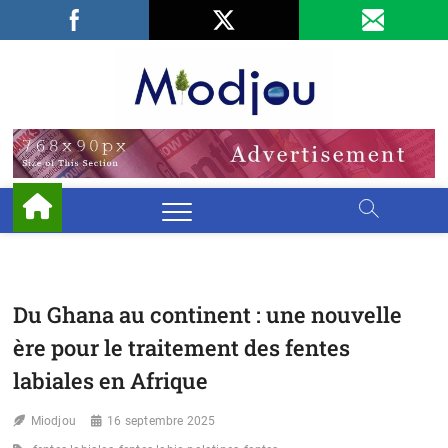
Skip
Facebook
LinkedIn
X
to
content
Miodjo
PRÉSERVONS
NOTRE
ENVIRONNEMENT
Du Ghana au continent : une nouvelle
ère pour le traitement des fentes
labiales en Afrique
Miodjou
16 septembre 2025