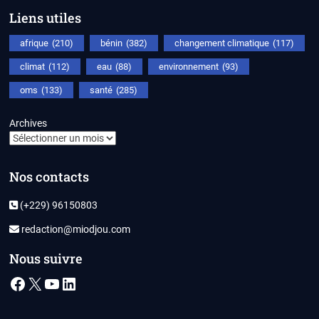
Liens utiles
afrique
(210)
bénin
(382)
changement climatique
(117)
climat
(112)
eau
(88)
environnement
(93)
oms
(133)
santé
(285)
Archives
Nos contacts
(+229) 96150803
redaction@miodjou.com
Nous suivre
Facebook
X
YouTube
LinkedIn