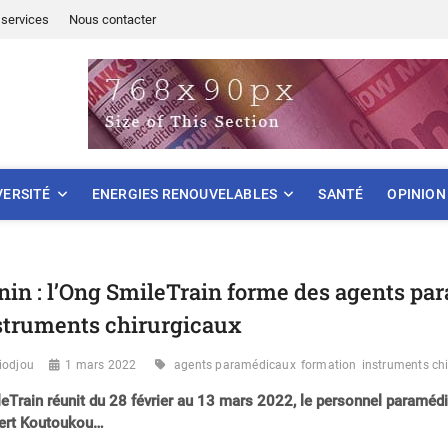
services
Nous contacter
ONNEMENT
VERSITÉ
ENERGIES RENOUVELABLES
SANTÉ
OPINION
nin : l’Ong SmileTrain forme des agents pa
struments chirurgicaux
iodjou
1 mars 2022
agents paramédicaux
formation
instruments ch
eTrain réunit du 28 février au 13 mars 2022, le personnel paramédi
ert Koutoukou…