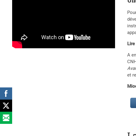
Un
Pour
déve
inst
appa
Lire
A en
CNHU
Avan
et r
Mio
L