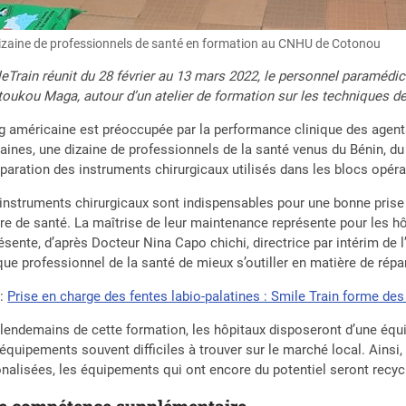
izaine de professionnels de santé en formation au CNHU de Cotonou
eTrain réunit du 28 février au 13 mars 2022, le personnel paramédic
oukou Maga, autour d’un atelier de formation sur les techniques de
g américaine est préoccupée par la performance clinique des agen
ines, une dizaine de professionnels de la santé venus du Bénin, du 
éparation des instruments chirurgicaux utilisés dans les blocs opéra
instruments chirurgicaux sont indispensables pour une bonne prise 
re de santé. La maîtrise de leur maintenance représente pour les hôpi
ésente, d’après Docteur Nina Capo chichi, directrice par intérim de 
ue professionnel de la santé de mieux s’outiller en matière de répa
e
:
Prise en charge des fentes labio-palatines : Smile Train forme des 
lendemains de cette formation, les hôpitaux disposeront d’une équ
équipements souvent difficiles à trouver sur le marché local. Ainsi
onalisées, les équipements qui ont encore du potentiel seront recyc