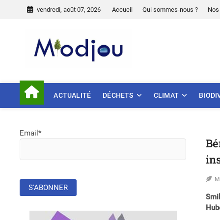
Skip
vendredi, août 07, 2026
Accueil
Qui sommes-nous ?
Nos 
to
content
Miodjou
PRÉSERVONS NOTRE ENVIR
ACTUALITÉ
DÉCHETS
CLIMAT
BIODI
Email*
Bé
in
M
Smil
Hub