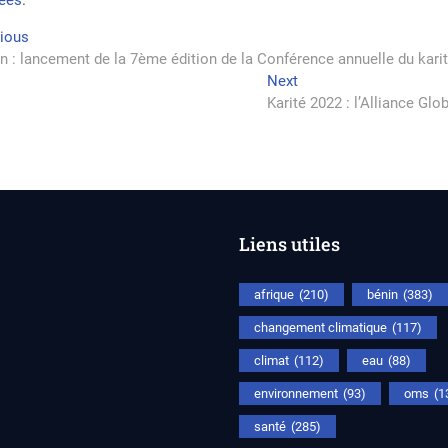
tées
.
vigation
Previous
vious
post:
n : lancement de la 7ème édition de la Conférence annuelle du kar
Next
Next
rticle
post:
Karité 2022 : l’Alliance G
Liens utiles
afrique
(210)
bénin
(383)
changement climatique
(117)
climat
(112)
eau
(88)
environnement
(93)
oms
(1
santé
(285)