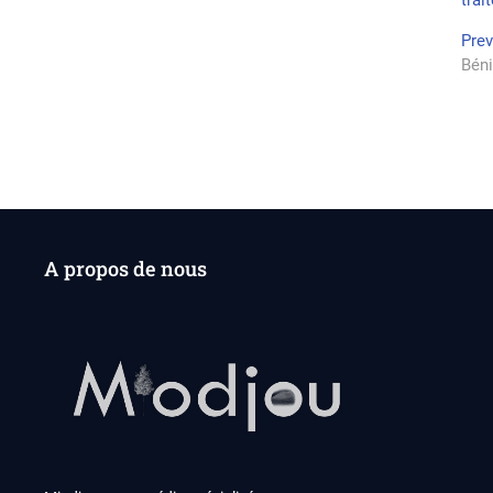
trai
Na
Pre
Béni
de
l’a
A propos de nous