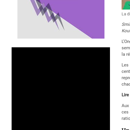
La d
Smil
Kout
L’On
sema
la r
Les 
cent
repr
chaq
Lir
Aux 
ces 
rati