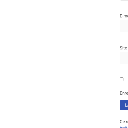
E-m
Site
Enre
Ce s