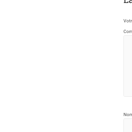
Votr
Com
No