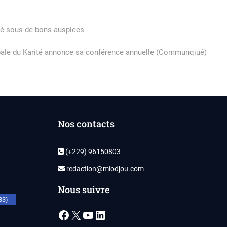
ité sous de bons auspices
lobale du Karité annonce sa conférence annuelle (Communqiué)
Nos contacts
(+229) 96150803
redaction@miodjou.com
Nous suivre
33)
Facebook
X
YouTube
LinkedIn