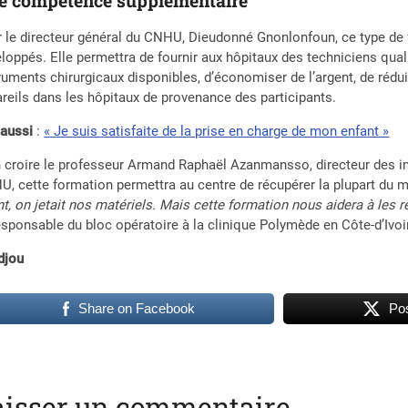
e compétence supplémentaire
 le directeur général du CNHU, Dieudonné Gnonlonfoun, ce type de 
loppés. Elle permettra de fournir aux hôpitaux des techniciens quali
ruments chirurgicaux disponibles, d’économiser de l’argent, de rédui
reils dans les hôpitaux de provenance des participants.
 aussi
:
« Je suis satisfaite de la prise en charge de mon enfant »
 croire le professeur Armand Raphaël Azanmansso, directeur des i
, cette formation permettra au centre de récupérer la plupart du m
t, on jetait nos matériels. Mais cette formation nous aidera à les
esponsable du bloc opératoire à la clinique Polymède en Côte-d’Ivoi
djou
Share on Facebook
Pos
aisser un commentaire