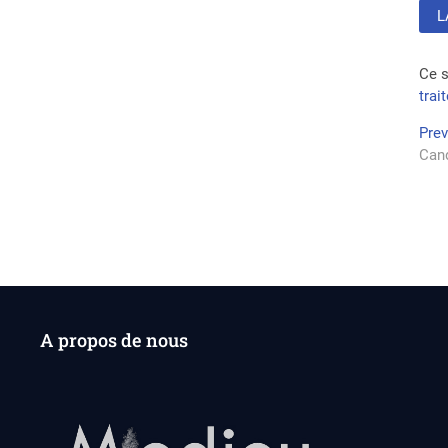
Ce s
trai
Na
Pre
Cand
de
l’a
A propos de nous