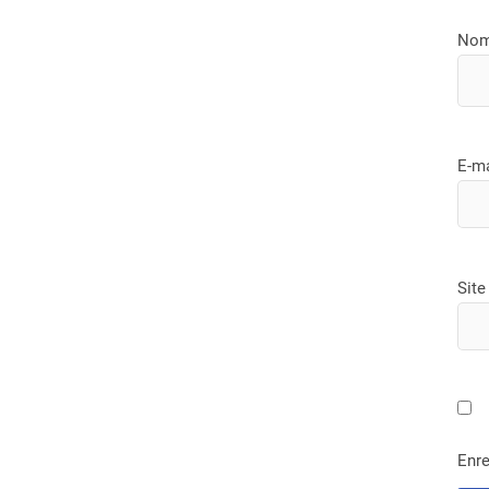
No
E-m
Site
Enre