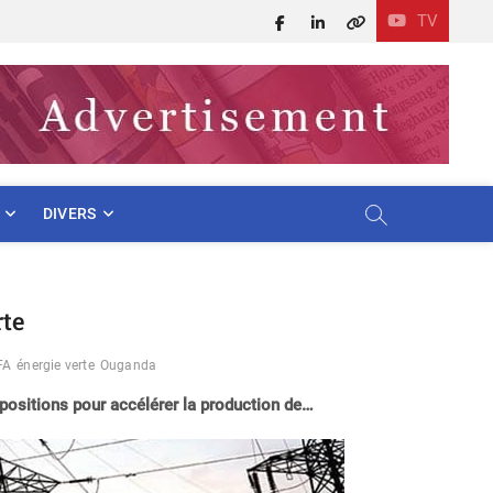
TV
Facebook
LinkedIn
X
DIVERS
rte
FA
énergie verte
Ouganda
opositions pour accélérer la production de…