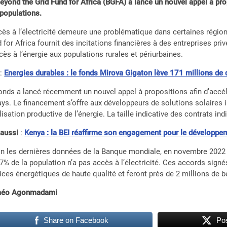
eyond the Grid Fund for Africa (BGFA) a lancé un nouvel appel à pro
populations.
cès à l’électricité demeure une problématique dans certaines régio
 for Africa fournit des incitations financières à des entreprises priv
cès à l’énergie aux populations rurales et périurbaines.
:
Energies durables : le fonds Mirova Gigaton lève 171 millions de 
onds a lancé récemment un nouvel appel à propositions afin d’accél
ays. Le financement s’offre aux développeurs de solutions solaires
ilisation productive de l’énergie. La taille indicative des contrats ind
 aussi
:
Kenya : la BEI réaffirme son engagement pour le développ
n les dernières données de la Banque mondiale, en novembre 2022 
7% de la population n’a pas accès à l’électricité. Ces accords sign
ices énergétiques de haute qualité et feront près de 2 millions de bé
éo Agonmadami
Share on Facebook
Pos