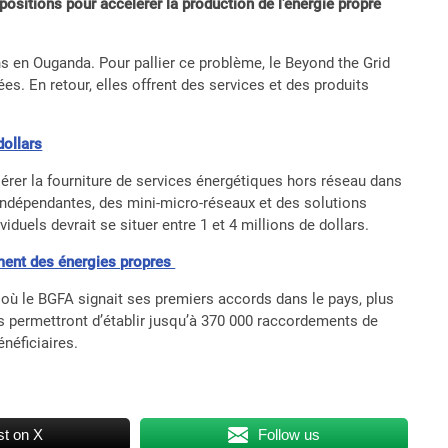
positions pour accélérer la production de l’énergie propre
ns en Ouganda. Pour pallier ce problème, le Beyond the Grid
ées. En retour, elles offrent des services et des produits
dollars
érer la fourniture de services énergétiques hors réseau dans
 indépendantes, des mini-micro-réseaux et des solutions
ividuels devrait se situer entre 1 et 4 millions de dollars.
ement des énergies propres
où le BGFA signait ses premiers accords dans le pays, plus
és permettront d’établir jusqu’à 370 000 raccordements de
néficiaires.
t on X
Follow us