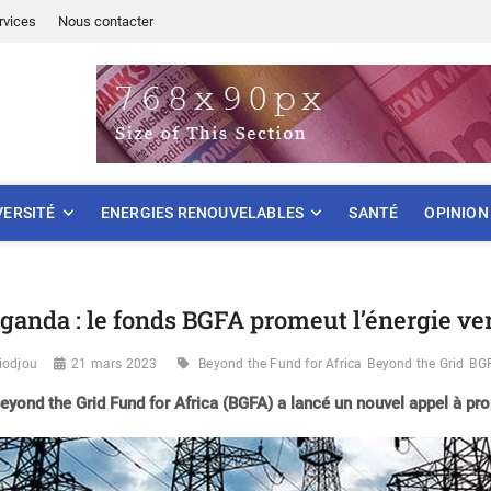
rvices
Nous contacter
ONNEMENT
VERSITÉ
ENERGIES RENOUVELABLES
SANTÉ
OPINION
ganda : le fonds BGFA promeut l’énergie ve
iodjou
21 mars 2023
Beyond the Fund for Africa
Beyond the Grid
BG
eyond the Grid Fund for Africa (BGFA) a lancé un nouvel appel à pr