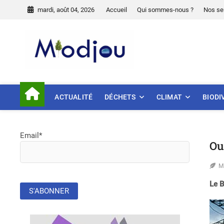
Skip
mardi, août 04, 2026
Accueil
Qui sommes-nous ?
Nos se
to
content
Miodjou
PRÉSERVONS NOTRE ENVIR
ACTUALITÉ
DÉCHETS
CLIMAT
BIODI
Email*
Ou
M
Le B