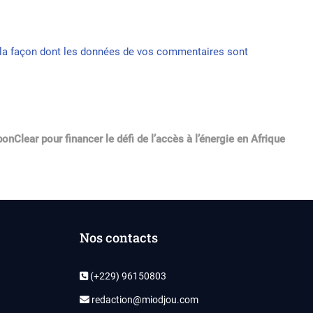
r la façon dont les données de vos commentaires sont
nClear pour financer le défi de l’accès à l’énergie en Afrique
Nos contacts
(+229) 96150803
redaction@miodjou.com