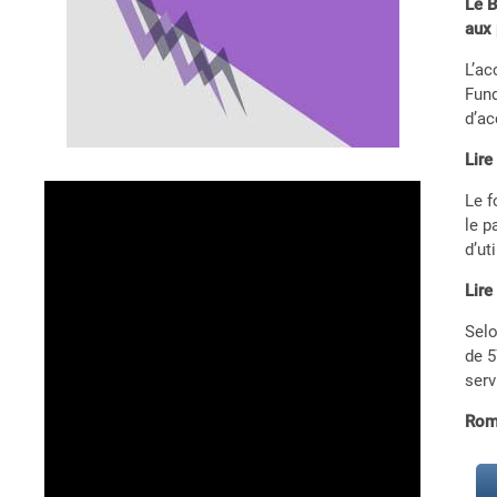
Le B
aux 
L’ac
Fund
d’ac
Lire
Le f
le p
d’ut
Lire
Selo
de 5
serv
Rom