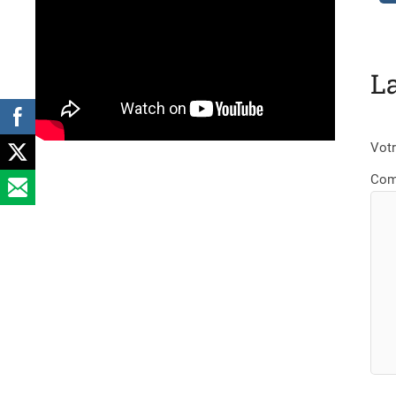
L
Votr
Com