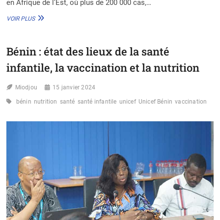
en Afrique de l’Est, où plus de 200 000 cas,…
CHOLÉRA
VOIR PLUS
EN
AFRIQUE
DE
Bénin : état des lieux de la santé
L’EST
:
infantile, la vaccination et la nutrition
L’UNICEF
PLAIDE
Miodjou
POUR
15 janvier 2024
LA
bénin
nutrition
santé
santé infantile
unicef
Unicef Bénin
vaccination
PROTECTION
DES
ENFANTS