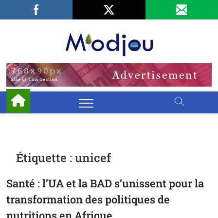
Skip
Facebook
LinkedIn
X
to
content
Miodjo
PRÉSERVONS
NOTRE
ENVIRONNEMENT
Étiquette :
unicef
Santé : l’UA et la BAD s’unissent pour la
transformation des politiques de
nutritions en Afrique