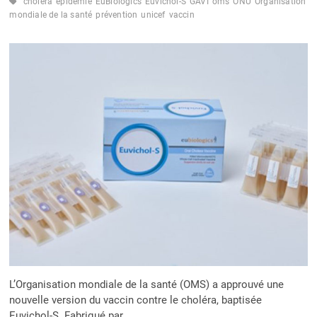
choléra
épidémie
EuBiologics
Euvichol-S
GAVI
oms
ONU
Organisation
LA
mondiale de la santé
prévention
unicef
vaccin
SANTÉ
PUBLIQUE
ET
LA
RÉSILIENCE
COMMUNAUTAIRE
L’Organisation mondiale de la santé (OMS) a approuvé une
nouvelle version du vaccin contre le choléra, baptisée
Euvichol-S. Fabriqué par…