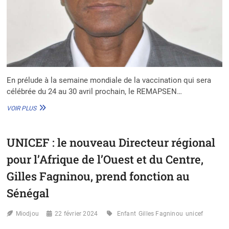
En prélude à la semaine mondiale de la vaccination qui sera
célébrée du 24 au 30 avril prochain, le REMAPSEN…
DR
VOIR PLUS
CÉLESTIN
TRAORÉ
(UNICEF)
UNICEF : le nouveau Directeur régional
:
«
pour l’Afrique de l’Ouest et du Centre,
NOUS
RENFORÇONS
Gilles Fagninou, prend fonction au
LES
Sénégal
CAPACITÉS
NATIONALES
POUR
Miodjou
22 février 2024
Enfant
Gilles Fagninou
unicef
RENDRE
DISPONIBLES