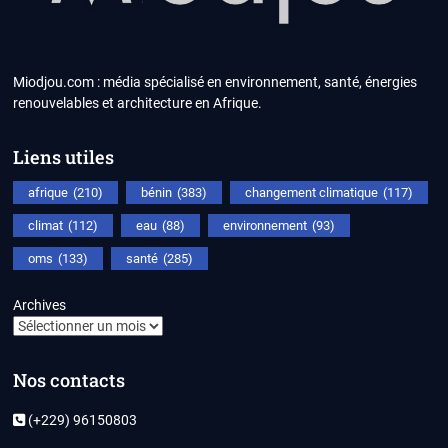
Miodjou.com : média spécialisé en environnement, santé, énergies
renouvelables et architecture en Afrique.
Liens utiles
afrique
(210)
bénin
(383)
changement climatique
(117)
climat
(112)
eau
(88)
environnement
(93)
oms
(133)
santé
(285)
Archives
Nos contacts
(+229) 96150803