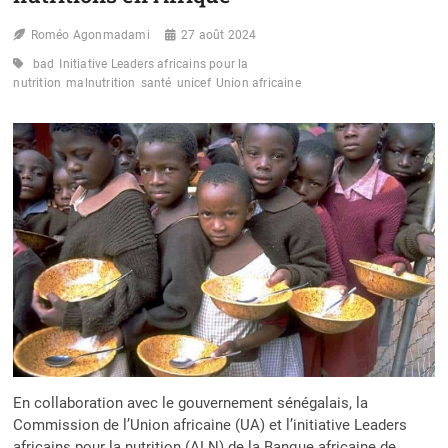
Roméo Agonmadami
27 août 2024
bad
Initiative Leaders africains pour la
nutrition
malnutrition
santé
unicef
Union africaine
En collaboration avec le gouvernement sénégalais, la
Commission de l’Union africaine (UA) et l’initiative Leaders
africains pour la nutrition (ALN) de la Banque africaine de