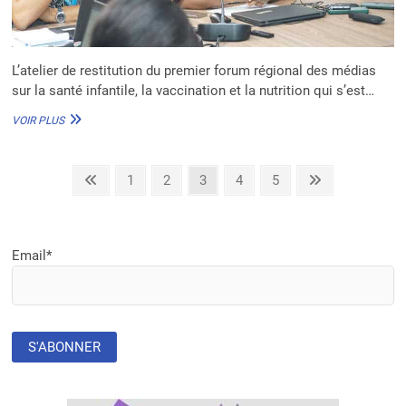
L’atelier de restitution du premier forum régional des médias
sur la santé infantile, la vaccination et la nutrition qui s’est…
BÉNIN
VOIR PLUS
:
ÉTAT
DES LIEUX
Pagination
Previous
Page
Page
Page
Page
Page
Next
1
2
3
4
5
DE
page
page
LA
des
SANTÉ
publications
INFANTILE,
LA
Email*
VACCINATION
ET
LA
NUTRITION