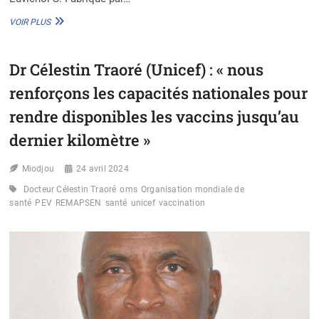
LUTTE
VOIR PLUS
CONTRE
LE
CHOLÉRA
Dr Célestin Traoré (Unicef) : « nous
:
L’OMS
renforçons les capacités nationales pour
APPROUVE
UNE
rendre disponibles les vaccins jusqu’au
NOUVELLE
dernier kilomètre »
ITÉRATION
DU
VACCIN
Miodjou
24 avril 2024
Docteur Célestin Traoré
oms
Organisation mondiale de
santé
PEV
REMAPSEN
santé
unicef
vaccination