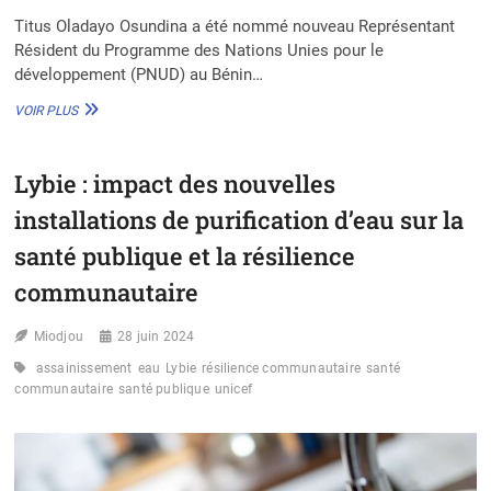
Titus Oladayo Osundina a été nommé nouveau Représentant
Résident du Programme des Nations Unies pour le
développement (PNUD) au Bénin…
LE
VOIR PLUS
NIGÉRIAN
OLADAYO
OSUNDINA,
Lybie : impact des nouvelles
NOUVEAU
REPRÉSENTANT
installations de purification d’eau sur la
RÉSIDENT
DU
santé publique et la résilience
PNUD
communautaire
AU
BÉNIN
Miodjou
28 juin 2024
assainissement
eau
Lybie
résilience communautaire
santé
communautaire
santé publique
unicef