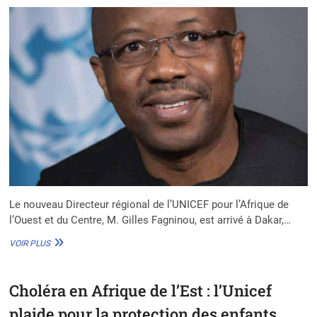
LES
VACCINS
JUSQU’AU
DERNIER
KILOMÈTRE »
Le nouveau Directeur régional de l’UNICEF pour l’Afrique de
l’Ouest et du Centre, M. Gilles Fagninou, est arrivé à Dakar,…
UNICEF
VOIR PLUS
:
LE
NOUVEAU
Choléra en Afrique de l’Est : l’Unicef
DIRECTEUR
RÉGIONAL
plaide pour la protection des enfants