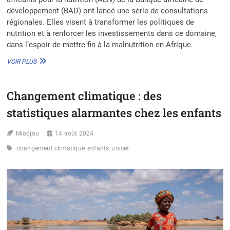
développement (BAD) ont lancé une série de consultations
régionales. Elles visent à transformer les politiques de
nutrition et à renforcer les investissements dans ce domaine,
dans l’espoir de mettre fin à la malnutrition en Afrique.
SANTÉ
VOIR PLUS
:
L’UA
ET
Changement climatique : des
LA
BAD
statistiques alarmantes chez les enfants
S’UNISSENT
POUR
Miodjou
LA
14 août 2024
TRANSFORMATION
changement climatique
enfants
unicef
DES
POLITIQUES
DE
NUTRITIONS
EN
AFRIQUE