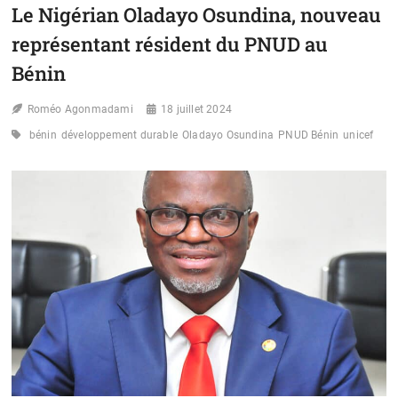
« L’ALLAITEMENT
Le Nigérian Oladayo Osundina, nouveau
MATERNEL
APPORTE
représentant résident du PNUD au
À
L’ENFANT
Bénin
LES
NUTRIMENTS
Roméo Agonmadami
18 juillet 2024
POUR
CROÎTRE
bénin
développement durable
Oladayo Osundina
PNUD Bénin
unicef
ET
SE
DÉVELOPPER
DE
MANIÈRE
HARMONIEUSE »