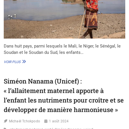
Dans huit pays, parmi lesquels le Mali, le Niger, le Sénégal, le
Soudan et le Soudan du Sud, les enfants…
CHANGEMENT
VOIR PLUS
CLIMATIQUE
:
DES
Siméon Nanama (Unicef) :
STATISTIQUES
ALARMANTES
« l’allaitement maternel apporte à
CHEZ
LES
l’enfant les nutriments pour croître et se
ENFANTS
développer de manière harmonieuse »
Michaël Tchokpodo
1 août 2024