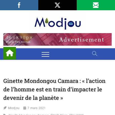
Skip
Facebook
LinkedIn
X
to
content
Miodjo
PRÉSERVONS
NOTRE
ENVIRONNEMENT
Ginette Mondongou Camara : « l’action
de l’homme est en train d’impacter le
devenir de la planète »
Miodjou
7 mars 2021