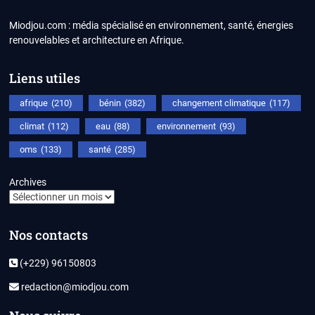
Miodjou.com : média spécialisé en environnement, santé, énergies
renouvelables et architecture en Afrique.
Liens utiles
afrique
(210)
bénin
(382)
changement climatique
(117)
climat
(112)
eau
(88)
environnement
(93)
oms
(133)
santé
(285)
Archives
Nos contacts
(+229) 96150803
redaction@miodjou.com