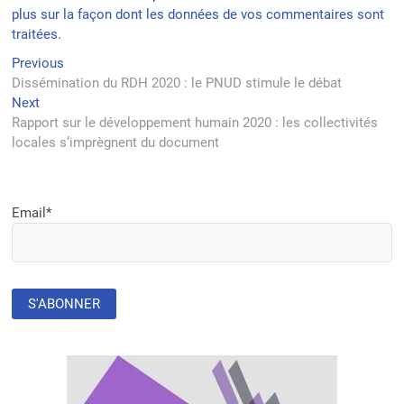
plus sur la façon dont les données de vos commentaires sont
traitées
.
Navigation
Previous
Previous
post:
Dissémination du RDH 2020 : le PNUD stimule le débat
de
Next
Next
l’article
post:
Rapport sur le développement humain 2020 : les collectivités
locales s’imprègnent du document
Email*