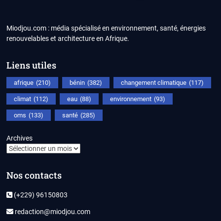
Miodjou.com : média spécialisé en environnement, santé, énergies
renouvelables et architecture en Afrique.
Liens utiles
afrique
(210)
bénin
(382)
changement climatique
(117)
climat
(112)
eau
(88)
environnement
(93)
oms
(133)
santé
(285)
Archives
Nos contacts
(+229) 96150803
redaction@miodjou.com