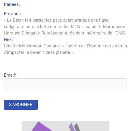
traitées
.
Navigation
Previous
Previous
post:
« Le Bénin fait partie des pays ayant attribué une ligne
de
budgétaire pour la lutte contre les MTN », salue Dr Mamoudou
l’article
Harouna Djingarey, Représentant résident intérimaire de l’OMS
Next
Next
post:
Ginette Mondongou Camara : « l’action de l’homme est en train
d’impacter le devenir de la planète »
Email*