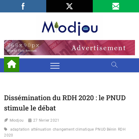
Skip
Facebook
LinkedIn
X
to
content
Miodjo
PRÉSERVONS
NOTRE
ENVIRONNEMENT
Dissémination du RDH 2020 : le PNUD
stimule le débat
Miodjou
27 février 2021
adaptation
atténuation
changement climatique
PNUD Bénin
RDH
2020