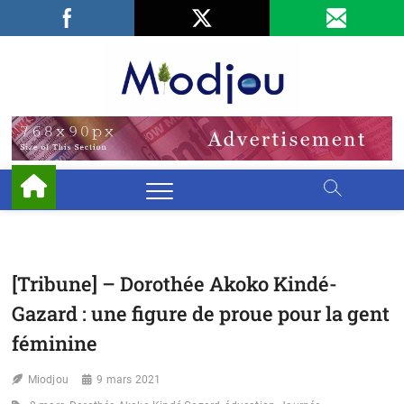
Skip
Facebook
LinkedIn
X
to
content
Miodjo
PRÉSERVONS
NOTRE
ENVIRONNEMENT
[Tribune] – Dorothée Akoko Kindé-
Gazard : une figure de proue pour la gent
féminine
Miodjou
9 mars 2021