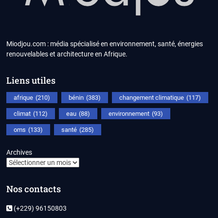
Miodjou.com : média spécialisé en environnement, santé, énergies
renouvelables et architecture en Afrique.
Liens utiles
afrique
(210)
bénin
(383)
changement climatique
(117)
climat
(112)
eau
(88)
environnement
(93)
oms
(133)
santé
(285)
Archives
Nos contacts
(+229) 96150803