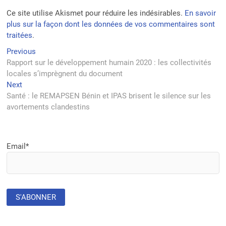
Ce site utilise Akismet pour réduire les indésirables.
En savoir
plus sur la façon dont les données de vos commentaires sont
traitées
.
Navigation
Previous
Previous
post:
Rapport sur le développement humain 2020 : les collectivités
de
locales s’imprègnent du document
l’article
Next
Next
post:
Santé : le REMAPSEN Bénin et IPAS brisent le silence sur les
avortements clandestins
Email*