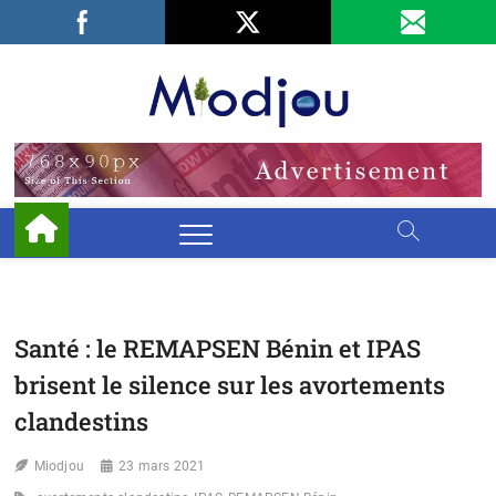
Skip
Facebook
LinkedIn
X
to
content
Miodjo
PRÉSERVONS
NOTRE
ENVIRONNEMENT
Santé : le REMAPSEN Bénin et IPAS
brisent le silence sur les avortements
clandestins
Miodjou
23 mars 2021