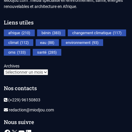
Miodjou.com : média spécialisé en environnement, santé, énergies
renouvelables et architecture en Afrique.
Liens utiles
afrique
(210)
bénin
(383)
changement climatique
(117)
climat
(112)
eau
(88)
environnement
(93)
oms
(133)
santé
(285)
Archives
Nos contacts
(+229) 96150803
redaction@miodjou.com
Nous suivre