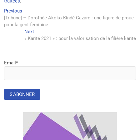
traitées
.
Navigation
Previous
Previous
post:
[Tribune] – Dorothée Akoko Kindé-Gazard : une figure de proue
de
pour la gent féminine
l’article
Next
Next
post:
« Karité 2021 » : pour la valorisation de la filière karité
Email*