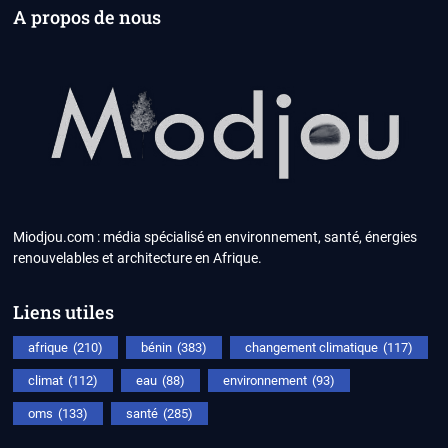
A propos de nous
Miodjou.com : média spécialisé en environnement, santé, énergies
renouvelables et architecture en Afrique.
Liens utiles
afrique
(210)
bénin
(383)
changement climatique
(117)
climat
(112)
eau
(88)
environnement
(93)
oms
(133)
santé
(285)