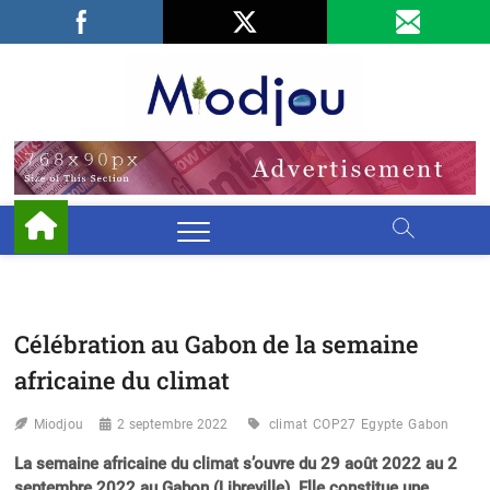
Skip
Facebook
LinkedIn
X
to
content
Miodjo
PRÉSERVONS
NOTRE
ENVIRONNEMENT
Célébration au Gabon de la semaine
africaine du climat
Miodjou
2 septembre 2022
climat
COP27
Egypte
Gabon
La semaine africaine du climat s’ouvre du 29 août 2022 au 2
septembre 2022 au Gabon (Libreville). Elle constitue une…