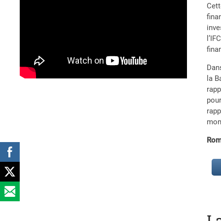
Cett
fina
inve
l’IF
fina
Dans
la B
rapp
pour
rapp
mon
Rom
L