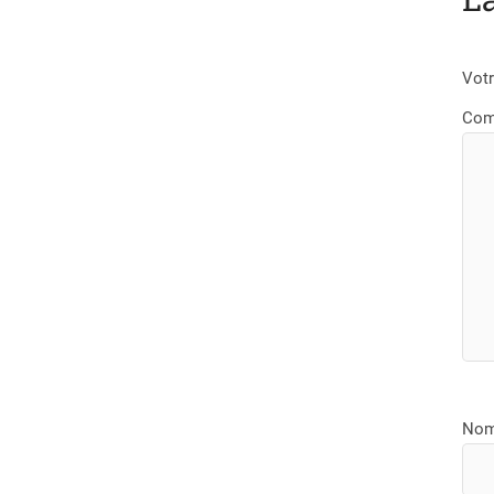
Votr
Com
No