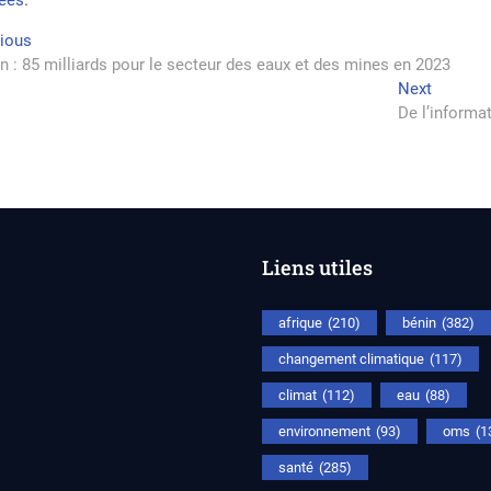
tées
.
vigation
Previous
vious
post:
n : 85 milliards pour le secteur des eaux et des mines en 2023
Next
Next
rticle
post:
De l’informa
Liens utiles
afrique
(210)
bénin
(382)
changement climatique
(117)
climat
(112)
eau
(88)
environnement
(93)
oms
(1
santé
(285)