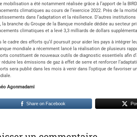
e mobilisation a été notamment réalisée grâce à l’apport de la BIRD e
ncements climatiques au cours de l’exercice 2022. Près de la moitié 
stissements dans l’adaptation et la résilience. D’autres institutions 
C, la branche du Groupe de la Banque mondiale dédiée au secteur pri
ncements climatiques et a levé 3,3 milliards de dollars supplémenta
 le cadre des efforts qu’il poursuit pour aider les pays à intégrer 
anque mondiale a récemment lancé la réalisation de plusieurs rappo
orts constituent de nouveaux outils de diagnostic essentiels afin d’a
 réduire les émissions de gaz à effet de serre et renforcer l’adapt
orts sera publié dans les mois à venir dans l’optique de favorise
diale.
éo Agonmadami
Share on Facebook
Pos
aisser un commentaire