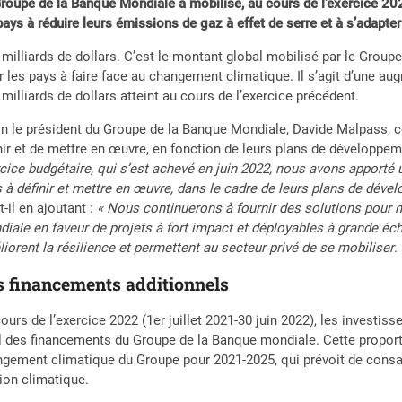
roupe de la Banque Mondiale a mobilisé, au cours de l’exercice 2022
pays à réduire leurs émissions de gaz à effet de serre et à s’adapt
 milliards de dollars. C’est le montant global mobilisé par le Grou
r les pays à faire face au changement climatique. Il s’agit d’une a
 milliards de dollars atteint au cours de l’exercice précédent.
n le président du Groupe de la Banque Mondiale, Davide Malpass, ce
nir et de mettre en œuvre, en fonction de leurs plans de développeme
cice budgétaire, qui s’est achevé en juin 2022, nous avons apporté u
 à définir et mettre en œuvre, dans le cadre de leurs plans de dével
-t-il en ajoutant :
« Nous continuerons à fournir des solutions pou
iale en faveur de projets à fort impact et déployables à grande éche
iorent la résilience et permettent au secteur privé de se mobiliser
.
s financements additionnels
ours de l’exercice 2022 (1er juillet 2021-30 juin 2022), les investi
l des financements du Groupe de la Banque mondiale. Cette proportio
gement climatique du Groupe pour 2021-2025, qui prévoit de consa
tion climatique.