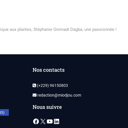
tique aux plantes, Stéphanie Gnimadi Dagba, une passionnée !
Nos contacts
(+229) 96150803
redaction@miodjou.com
Nous suivre
33)
Facebook
X
YouTube
LinkedIn