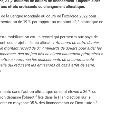
, 31,7 milliards de dollars de financement. Objectif, aider
er aux effets croissants du changement climatique.
pe de la Banque Mondiale au cours de l’exercice 2022 pour
ugmentation de 19 % par rapport au montant déjà historique de
tte mobilisation est un record qui permettra aux pays de
nt, des projets liés au climat. «
Au cours de notre dernier
n montant record de 31,7 milliards de dollars pour aider les
oppement, des projets liés au climat hautement prioritaires »
,
r mettre en commun les financements de la communauté
lle qui réduisent les émissions de gaz à effet de serre,
 »
ssements dans l’action climatique se sont élevés à 36 % du
n dépasse l’objectif fixé dans le Plan d’action sur le
crer en moyenne 35 % des financements de l’institution à