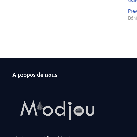
trai
Na
Pre
Béni
de
l’a
A propos de nous