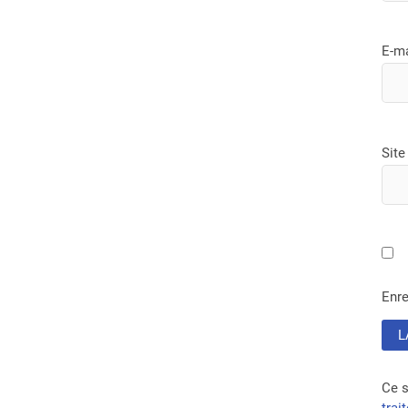
E-m
Site
Enre
Ce s