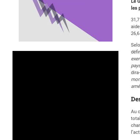
Le G
les 
31,7
aide
26,6
Selo
défi
exer
pays
dira
mond
amél
De
Au c
tota
chan
l’ac