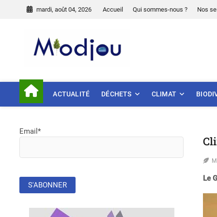
Skip
mardi, août 04, 2026
Accueil
Qui sommes-nous ?
Nos se
to
content
Miodjou
PRÉSERVONS NOTRE ENVIR
ACTUALITÉ
DÉCHETS
CLIMAT
BIODI
Email*
Cl
M
Le G