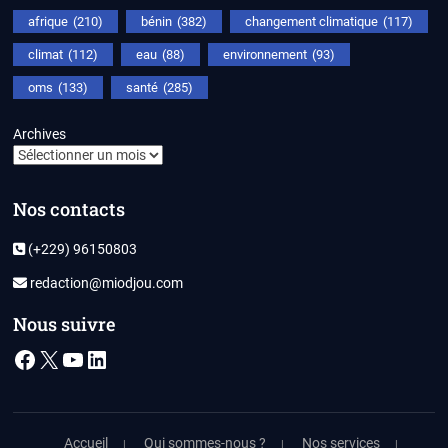
afrique
(210)
bénin
(382)
changement climatique
(117)
climat
(112)
eau
(88)
environnement
(93)
oms
(133)
santé
(285)
Archives
Nos contacts
(+229) 96150803
redaction@miodjou.com
Nous suivre
Facebook
X
YouTube
LinkedIn
Accueil
Qui sommes-nous ?
Nos services