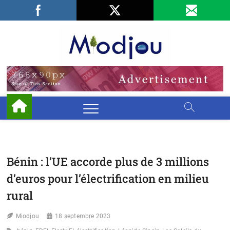
Skip
Facebook
LinkedIn
X
to
content
Miodjo
PRÉSERVONS
NOTRE
ENVIRONNEMENT
Bénin : l’UE accorde plus de 3 millions
d’euros pour l’électrification en milieu
rural
Miodjou
18 septembre 2023