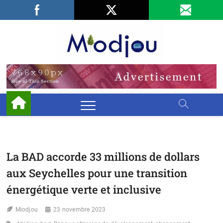
Skip
Facebook
LinkedIn
X
to
content
Miodjo
PRÉSERVONS
NOTRE
ENVIRONNEMENT
La BAD accorde 33 millions de dollars
aux Seychelles pour une transition
énergétique verte et inclusive
Miodjou
23 novembre 2023