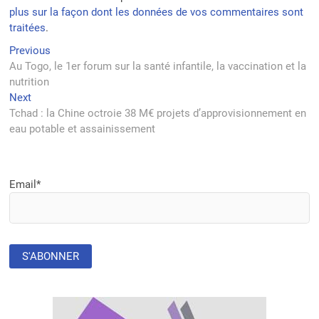
plus sur la façon dont les données de vos commentaires sont
traitées
.
Navigation
Previous
Previous
post:
Au Togo, le 1er forum sur la santé infantile, la vaccination et la
de
nutrition
l’article
Next
Next
post:
Tchad : la Chine octroie 38 M€ projets d’approvisionnement en
eau potable et assainissement
Email*