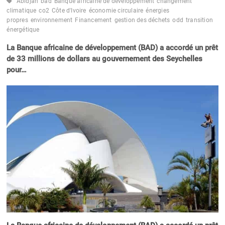
Abidjan
bad
Banque africaine de développement
changement
climatique
co2
Côte d'Ivoire
économie circulaire
énergies
propres
environnement
Financement
gestion des déchets
odd
transition
énergétique
La Banque africaine de développement (BAD) a accordé un prêt
de 33 millions de dollars au gouvernement des Seychelles
pour…