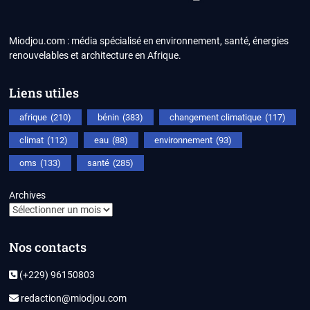
Miodjou.com : média spécialisé en environnement, santé, énergies
renouvelables et architecture en Afrique.
Liens utiles
afrique
(210)
bénin
(383)
changement climatique
(117)
climat
(112)
eau
(88)
environnement
(93)
oms
(133)
santé
(285)
Archives
Nos contacts
(+229) 96150803
redaction@miodjou.com