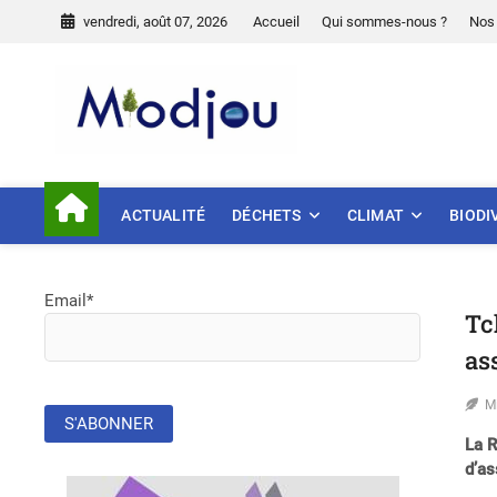
Skip
vendredi, août 07, 2026
Accueil
Qui sommes-nous ?
Nos 
to
content
Miodjou
PRÉSERVONS NOTRE ENVIR
ACTUALITÉ
DÉCHETS
CLIMAT
BIODI
Email*
Tc
as
M
La R
d’as