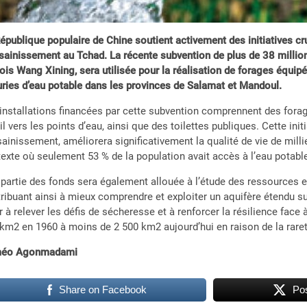
épublique populaire de Chine soutient activement des initiatives c
sainissement au Tchad. La récente subvention de plus de 38 milli
ois Wang Xining, sera utilisée pour la réalisation de forages équip
ries d’eau potable dans les provinces de Salamat et Mandoul.
installations financées par cette subvention comprennent des forage
il vers les points d’eau, ainsi que des toilettes publiques. Cette init
sainissement, améliorera significativement la qualité de vie de mil
exte où seulement 53 % de la population avait accès à l’eau potabl
partie des fonds sera également allouée à l’étude des ressources e
ribuant ainsi à mieux comprendre et exploiter un aquifère étendu su
r à relever les défis de sécheresse et à renforcer la résilience face
km2 en 1960 à moins de 2 500 km2 aujourd’hui en raison de la raret
éo Agonmadami
Share on Facebook
Pos