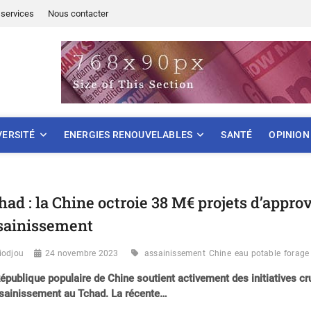
services
Nous contacter
ONNEMENT
VERSITÉ
ENERGIES RENOUVELABLES
SANTÉ
OPINION
had : la Chine octroie 38 M€ projets d’appr
sainissement
iodjou
24 novembre 2023
assainissement
Chine
eau potable
forage
épublique populaire de Chine soutient activement des initiatives c
sainissement au Tchad. La récente…