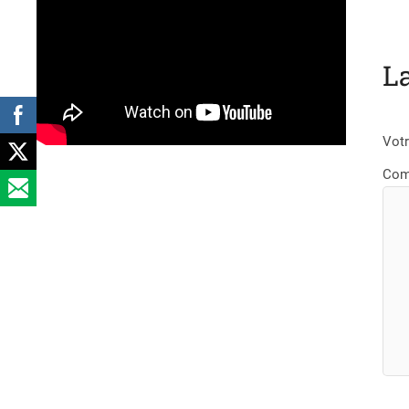
L
Votr
Com