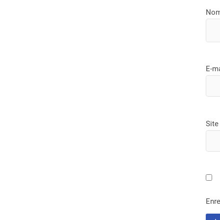
No
E-m
Site
Enre