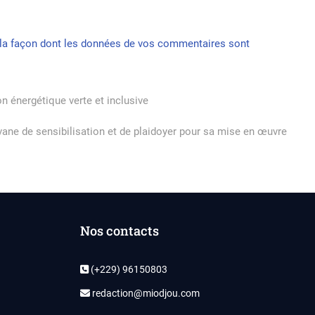
r la façon dont les données de vos commentaires sont
n énergétique verte et inclusive
ane de sensibilisation et de plaidoyer pour sa mise en œuvre
Nos contacts
(+229) 96150803
redaction@miodjou.com