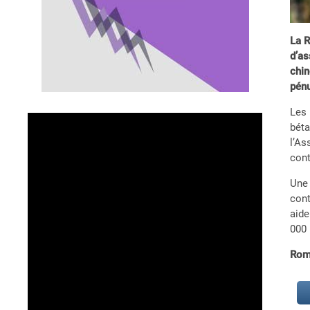
La R
d’as
chin
pénu
Les 
béta
l’As
cont
Une 
cont
aide
000 
Rom