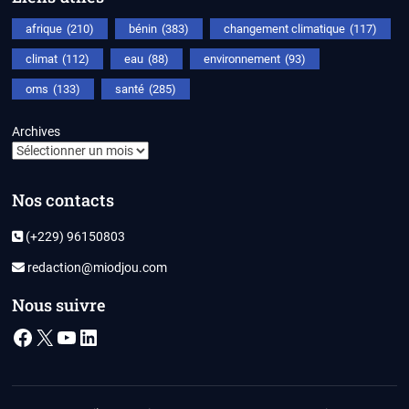
afrique
(210)
bénin
(383)
changement climatique
(117)
climat
(112)
eau
(88)
environnement
(93)
oms
(133)
santé
(285)
Archives
Nos contacts
(+229) 96150803
redaction@miodjou.com
Nous suivre
Facebook
X
YouTube
LinkedIn