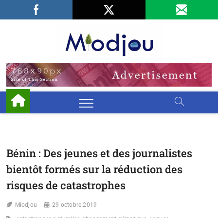
Skip
Facebook
LinkedIn
X
to
content
Miodjo
PRÉSERVONS
NOTRE
ENVIRONNEMENT
Bénin : Des jeunes et des journalistes
bientôt formés sur la réduction des
risques de catastrophes
Miodjou
29 octobre 2019