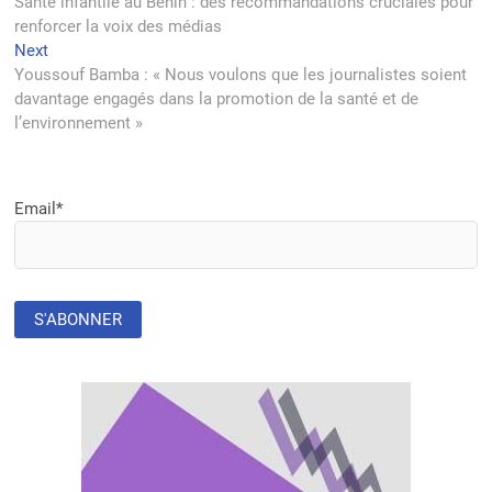
post:
Santé infantile au Bénin : des recommandations cruciales pour
de
renforcer la voix des médias
l’article
Next
Next
post:
Youssouf Bamba : « Nous voulons que les journalistes soient
davantage engagés dans la promotion de la santé et de
l’environnement »
Email*