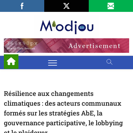
Skip
Facebook
LinkedIn
X
to
content
Miodjo
PRÉSERVONS
NOTRE
ENVIRONNEMENT
Résilience aux changements
climatiques : des acteurs communaux
formés sur les stratégies AbE, la
gouvernance participative, le lobbying
et le plaidoyer