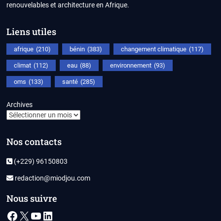
renouvelables et architecture en Afrique.
Liens utiles
afrique
(210)
bénin
(383)
changement climatique
(117)
climat
(112)
eau
(88)
environnement
(93)
oms
(133)
santé
(285)
Archives
Nos contacts
(+229) 96150803
redaction@miodjou.com
Nous suivre
Facebook
X
YouTube
LinkedIn