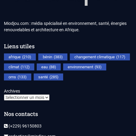
Miodjou.com : média spécialisé en environnement, santé, énergies
renouvelables et architecture en Afrique.
Liens utiles
afrique
(210)
bénin
(383)
changement climatique
(117)
climat
(112)
eau
(88)
environnement
(93)
oms
(133)
santé
(285)
Archives
Nos contacts
(+229) 96150803