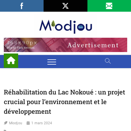
Skip
Facebook
LinkedIn
X
to
content
Miodjo
PRÉSERVONS
NOTRE
ENVIRONNEMENT
Réhabilitation du Lac Nokoué : un projet
crucial pour l’environnement et le
développement
Miodjou
1 mars 2024