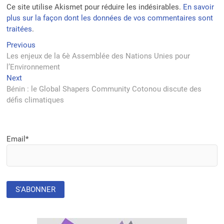
Ce site utilise Akismet pour réduire les indésirables.
En savoir
plus sur la façon dont les données de vos commentaires sont
traitées
.
Navigation
Previous
Previous
post:
Les enjeux de la 6è Assemblée des Nations Unies pour
de
l’Environnement
l’article
Next
Next
post:
Bénin : le Global Shapers Community Cotonou discute des
défis climatiques
Email*