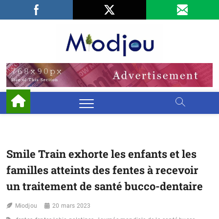
Skip
Facebook
LinkedIn
X
to
content
Miodjo
PRÉSERVONS
NOTRE
ENVIRONNEMENT
Smile Train exhorte les enfants et les
familles atteints des fentes à recevoir
un traitement de santé bucco-dentaire
Miodjou
20 mars 2023