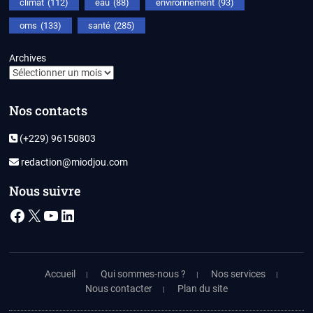
climat
(112)
eau
(88)
environnement
(93)
oms
(133)
santé
(285)
Archives
Nos contacts
(+229) 96150803
redaction@miodjou.com
Nous suivre
Facebook
X
YouTube
LinkedIn
Accueil
Qui sommes-nous ?
Nos services
Nous contacter
Plan du site