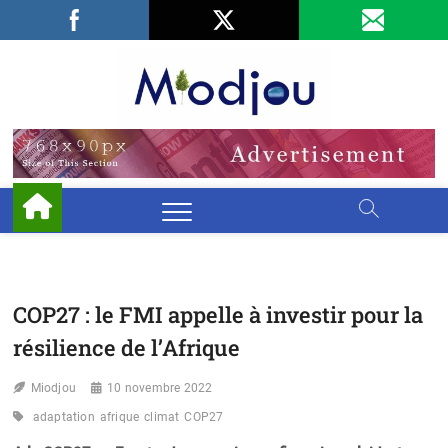
Skip
Facebook
LinkedIn
X
to
content
Miodjo
PRÉSERVONS
NOTRE
ENVIRONNEMENT
COP27 : le FMI appelle à investir pour la
résilience de l’Afrique
Miodjou
10 novembre 2022
adaptation
afrique
climat
COP27