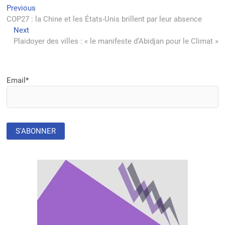
Navigation
Previous
Previous
post:
COP27 : la Chine et les États-Unis brillent par leur absence
de
Next
Next
l’article
post:
Plaidoyer des villes : « le manifeste d’Abidjan pour le Climat »
Email*