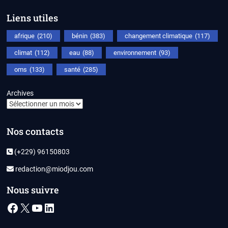
Liens utiles
afrique
(210)
bénin
(383)
changement climatique
(117)
climat
(112)
eau
(88)
environnement
(93)
oms
(133)
santé
(285)
Archives
Nos contacts
(+229) 96150803
redaction@miodjou.com
Nous suivre
Facebook
X
YouTube
LinkedIn