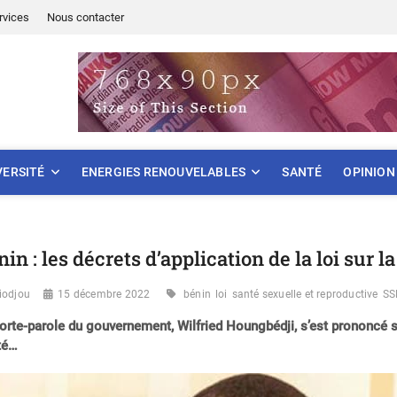
rvices
Nous contacter
ONNEMENT
VERSITÉ
ENERGIES RENOUVELABLES
SANTÉ
OPINION
nin : les décrets d’application de la loi sur l
iodjou
15 décembre 2022
bénin
loi
santé sexuelle et reproductive
SS
orte-parole du gouvernement, Wilfried Houngbédji, s’est prononcé sur
té…