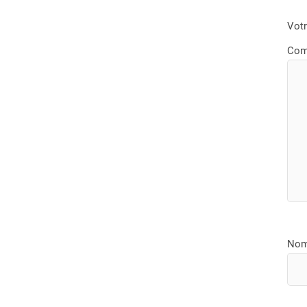
Votr
Com
No