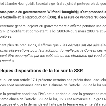
ried Léandre Houngbédji, Secrétaire général adjoint et porte-parole du g
orte-parole du gouvernement, Wilfried Houngbédji, s’est prononcé sur
é Sexuelle et la Reproduction (SSR). Il a assuré ce vendredi 10 dé
ecrétaire général adjoint du gouvernement a affirmé pendant une con
21-12 modifiant et complétant la loi 2003-04 du 3 mars 2003 relativ
onibles.
ant plus de précisions, il affirme que «
les décrets ont été déjà él
aines observations pour leur adoption formelle par le Conseil des m
sent être accomplies par les cabinets ou les structures qui voudrai
a santé
. »
lques dispositions de la loi sur la SSR
e loi, en son article 17-1 présente certains cas précis dans lesquels
cas sont mentionnés dans trois alinéas de l’article 17-1 de la loi su
n la première condition, l’IVG est autorisée quand la grossesse met
ième alinéa de l’article 17-1 de la loi, l’IVG est autorisée si la gro
stueuse et que la demande est faite par la femme enceinte s’il s’agi