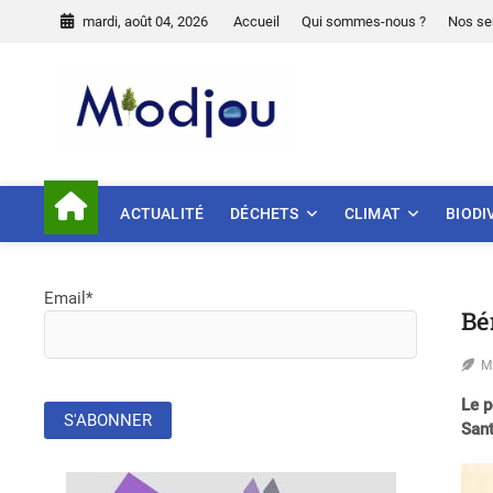
Skip
mardi, août 04, 2026
Accueil
Qui sommes-nous ?
Nos se
to
content
Miodjou
PRÉSERVONS NOTRE ENVIR
ACTUALITÉ
DÉCHETS
CLIMAT
BIODI
Email*
Bé
M
Le p
San