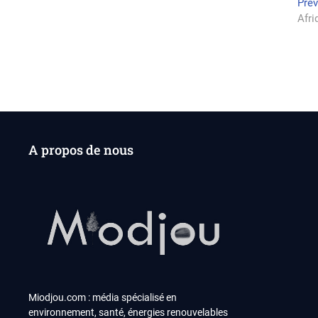
Na
Pre
Afri
de
l’a
A propos de nous
Miodjou.com : média spécialisé en
environnement, santé, énergies renouvelables