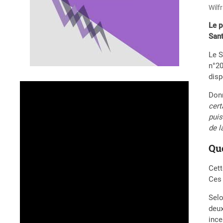
Wilf
Le p
Sant
Le S
n°20
disp
Donn
cert
puis
de l
Que
Cett
Ces 
Selo
deux
ince