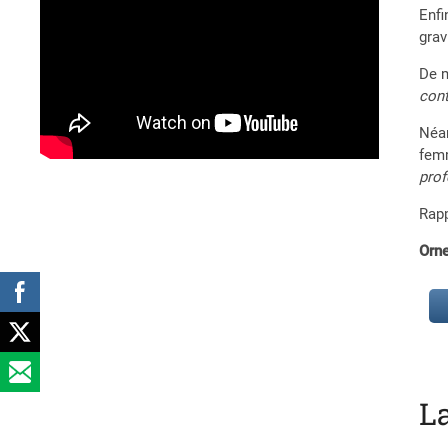
Enfi
grav
De m
cont
Néan
fem
prof
Rapp
Orn
L