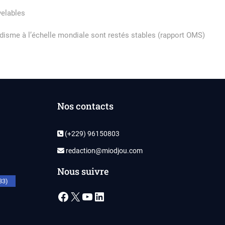
velables
disme à l’échelle mondiale sont restés stables (rapport OMS)
Nos contacts
(+229) 96150803
redaction@miodjou.com
Nous suivre
33)
Facebook
X
YouTube
LinkedIn