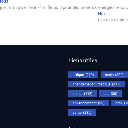
vigation
Previous
vious
post:
que : Empower lève 74 millions $ pour des projets d’énergies renou
Next
Next
rticle
post:
Les cas de palu
Liens utiles
afrique
(210)
bénin
(382)
changement climatique
(117)
climat
(112)
eau
(88)
environnement
(93)
oms
(1
santé
(285)