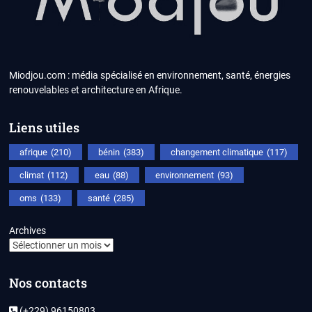
Miodjou.com : média spécialisé en environnement, santé, énergies
renouvelables et architecture en Afrique.
Liens utiles
afrique
(210)
bénin
(383)
changement climatique
(117)
climat
(112)
eau
(88)
environnement
(93)
oms
(133)
santé
(285)
Archives
Nos contacts
(+229) 96150803