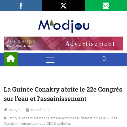
Skip
Facebook
LinkedIn
X
to
content
Miodjo
PRÉSERVONS
NOTRE
ENVIRONNEMENT
La Guinée Conakry abrite le 22e Congrès
sur l’eau et l’assainissement
Miodjou
19 août 2023
afrique
assainissement
Camara Aboubacar
défécation
eau
Guinée
Conakry
hygiène publique
ODD6
pollution