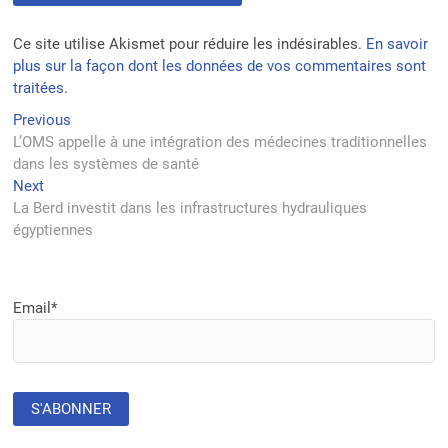
Ce site utilise Akismet pour réduire les indésirables.
En savoir
plus sur la façon dont les données de vos commentaires sont
traitées
.
Navigation
Previous
Previous
post:
L’OMS appelle à une intégration des médecines traditionnelles
de
dans les systèmes de santé
l’article
Next
Next
post:
La Berd investit dans les infrastructures hydrauliques
égyptiennes
Email*