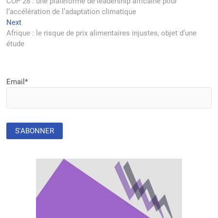
post:
COP 28 : une plateforme de leadership africaine pour
de
l’accélération de l’adaptation climatique
l’article
Next
Next
post:
Afrique : le risque de prix alimentaires injustes, objet d’une
étude
Email*