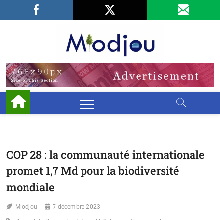
Skip
Facebook
LinkedIn
X
to
content
Miodjo
PRÉSERVONS
NOTRE
ENVIRONNEMENT
COP 28 : la communauté internationale
promet 1,7 Md pour la biodiversité
mondiale
Miodjou
7 décembre 2023