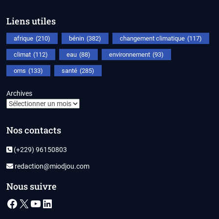
Liens utiles
afrique
(210)
bénin
(382)
changement climatique
(117)
climat
(112)
eau
(88)
environnement
(93)
oms
(133)
santé
(285)
Archives
Nos contacts
(+229) 96150803
redaction@miodjou.com
Nous suivre
Facebook
X
YouTube
LinkedIn