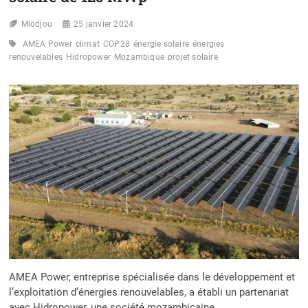
Miodjou
25 janvier 2024
AMEA Power
climat
COP28
énergie solaire
énergies
renouvelables
Hidropower
Mozambique
projet solaire
AMEA Power, entreprise spécialisée dans le développement et
l’exploitation d’énergies renouvelables, a établi un partenariat
avec Hidropower, une société mozambicaine,…