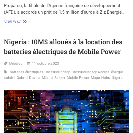
Proparco, la filiale de l’Agence française de développement
(AFD), a accordé un prêt de 1,5 million d’euros à Ziz Energie,…
TCHAD
VOIR PLUS
:
PROPARCO
ACCORDE
Nigeria : 10M$ alloués à la location des
UN
PRÊT
batteries électriques de Mobile Power
DE
1,5M€
Miodjou
À
11 octobre 2023
ZIZ
batteries électriques
CrossBoundary
CrossBoundary Access
énergie
ENERGIE
solaire
Gabriel Davies
Michiel Bakker
Mobile Power
Mopo Hubs
Nigeria
POUR
DÉVELOPPER
DES
MINI-
RÉSEAUX
SOLAIRES