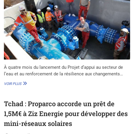
À quatre mois du lancement du Projet d’appui au secteur de
l’eau et au renforcement de la résilience aux changements…
BURUNDI
VOIR PLUS
:
LE
BAD
Tchad : Proparco accorde un prêt de
ACCORDE
UN
1,5M€ à Ziz Energie pour développer des
FINANCEMENT
DE
mini-réseaux solaires
13,15
MILLIONS