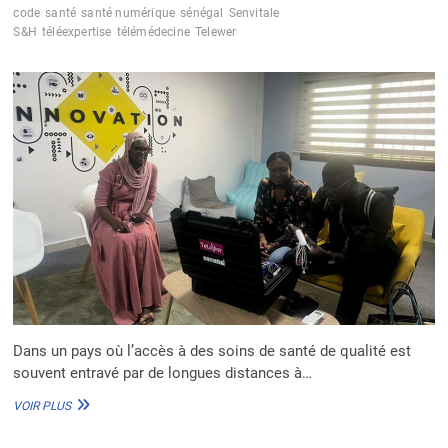
code
santé
santé numérique
sénégal
Senvitale
S&H
téléexpertise
télémédecine
Telewer
Dans un pays où l’accès à des soins de santé de qualité est
souvent entravé par de longues distances à…
TELEWER,
VOIR PLUS
LA
TÉLÉMÉDECINE