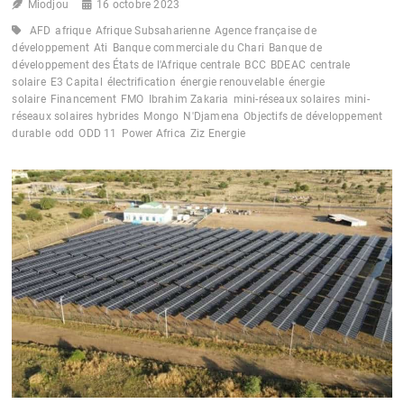
Miodjou
16 octobre 2023
$
POUR
AFD
afrique
Afrique Subsaharienne
Agence française de
L’EAU
développement
Ati
Banque commerciale du Chari
Banque de
développement des États de l'Afrique centrale
BCC
BDEAC
centrale
solaire
E3 Capital
électrification
énergie renouvelable
énergie
solaire
Financement
FMO
Ibrahim Zakaria
mini-réseaux solaires
mini-
réseaux solaires hybrides
Mongo
N'Djamena
Objectifs de développement
durable
odd
ODD 11
Power Africa
Ziz Energie