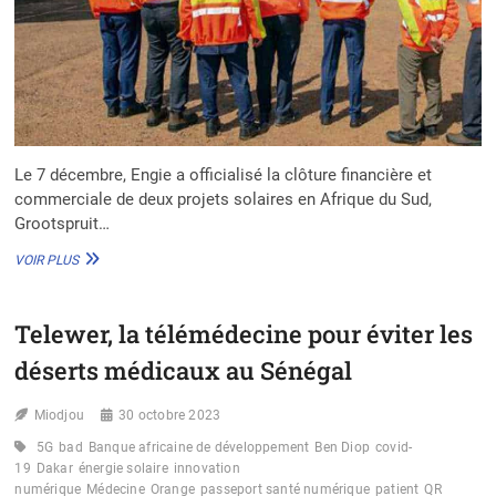
Le 7 décembre, Engie a officialisé la clôture financière et
commerciale de deux projets solaires en Afrique du Sud,
Grootspruit…
ENGIE
VOIR PLUS
FINALISE
DEUX
IMPORTANTS
Telewer, la télémédecine pour éviter les
PROJETS
SOLAIRES
déserts médicaux au Sénégal
EN
AFRIQUE
Miodjou
DU
30 octobre 2023
SUD
5G
bad
Banque africaine de développement
Ben Diop
covid-
19
Dakar
énergie solaire
innovation
numérique
Médecine
Orange
passeport santé numérique
patient
QR