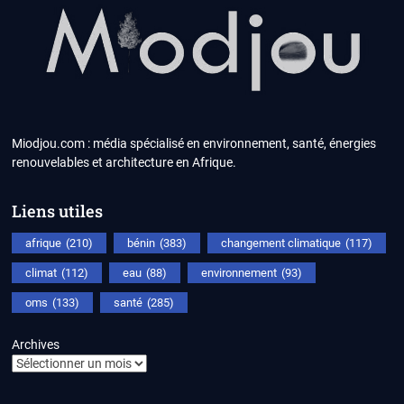
Miodjou.com : média spécialisé en environnement, santé, énergies
renouvelables et architecture en Afrique.
Liens utiles
afrique
(210)
bénin
(383)
changement climatique
(117)
climat
(112)
eau
(88)
environnement
(93)
oms
(133)
santé
(285)
Archives