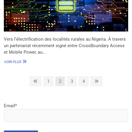
Vers l’électrification des localités rurales au Nigeria. À travers
un partenariat récemment signé entre CrossBoundary Access
et Mobile Power, au…
NIGERIA
VOIR PLUS
:
10M$
ALLOUÉS
Pagination
Previous
Page
Page
Page
Page
Next
1
2
3
4
À
page
page
LA
des
LOCATION
publications
DES
BATTERIES
Email*
ÉLECTRIQUES
DE
MOBILE
POWER