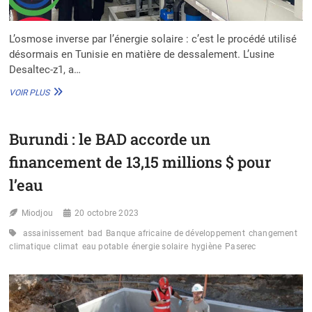
L’osmose inverse par l’énergie solaire : c’est le procédé utilisé
désormais en Tunisie en matière de dessalement. L’usine
Desaltec-z1, a…
TUNISIE
VOIR PLUS
:
ZARZIS
DOTÉE
Burundi : le BAD accorde un
D’UNE
USINE
financement de 13,15 millions $ pour
DE
DESSALEMENT
l’eau
PAR
VOIE
Miodjou
20 octobre 2023
THERMIQUE
SOLAIRE
assainissement
bad
Banque africaine de développement
changement
climatique
climat
eau potable
énergie solaire
hygiène
Paserec