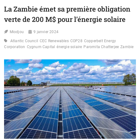
80
La Zambie émet sa première obligation
M$
DANS
verte de 200 M$ pour l’énergie solaire
LA
FEI
Miodjou
POUR
9 janvier 2024
BOOSTER
Atlantic Council
CEC Renewables
COP28
Copperbelt Energy
LES
Corporation
Cygnum Capital
énergie solaire
Paromita Chatterjee
Zambie
ÉNERGIES
RENOUVELABLES
EN
AFRIQUE