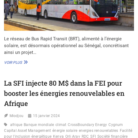
Le réseau de Bus Rapid Transit (BRT), alimenté à l’énergie
solaire, est désormais opérationnel au Sénégal, concrétisant
ainsi un projet…
INAUGURATION
VOIR PLUS
RÉSEAU
BRT:
LE
La SFI injecte 80 M$ dans la FEI pour
SÉNÉGAL
FAIT
booster les énergies renouvelables en
UNE
AVANCÉE
Afrique
MAJEURE
POUR
Miodjou
15 janvier 2024
LA
MOBILITÉ
afrique
Banque mondiale
climat
CrossBoundary Energy
Cygnum
DURABLE
Capital Asset Management
énergie solaire
energies renouvelables
Facilité
pour l'inclusion énergétique
Kenya
Orli Arav
RDC
SFI
Société financière