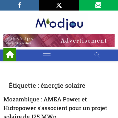
Skip
Facebook
LinkedIn
X
to
content
Miodjo
PRÉSERVONS
NOTRE
ENVIRONNEMENT
Étiquette :
énergie solaire
Mozambique : AMEA Power et
Hidropower s’associent pour un projet
solaire de 125 MWp