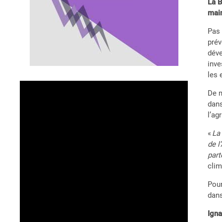
La B
main
Pas 
prév
déve
inve
les 
De m
dans
l’ag
«
La
de l
part
clim
Pour
dans
Ign