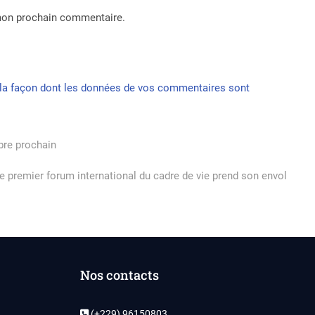
 mon prochain commentaire.
r la façon dont les données de vos commentaires sont
obre prochain
t
t:
le premier forum international du cadre de vie prend son envol
Nos contacts
(+229) 96150803