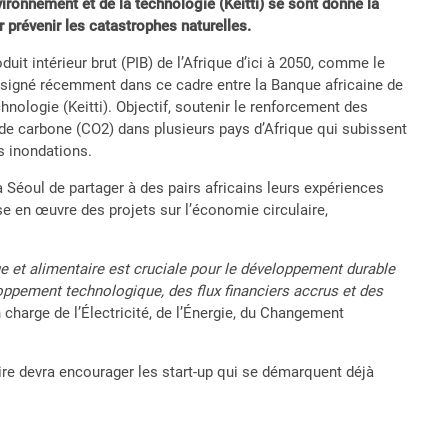
vironnement et de la technologie (Keitti) se sont donné la
prévenir les catastrophes naturelles.
it intérieur brut (PIB) de l’Afrique d’ici à 2050, comme le
 signé récemment dans ce cadre entre la Banque africaine de
hnologie (Keitti). Objectif, soutenir le renforcement des
de carbone (CO2) dans plusieurs pays d’Afrique qui subissent
s inondations.
à Séoul de partager à des pairs africains leurs expériences
e en œuvre des projets sur l’économie circulaire,
ue et alimentaire est cruciale pour le développement durable
oppement technologique, des flux financiers accrus et des
n charge de l’Électricité, de l’Énergie, du Changement
voire devra encourager les start-up qui se démarquent déjà