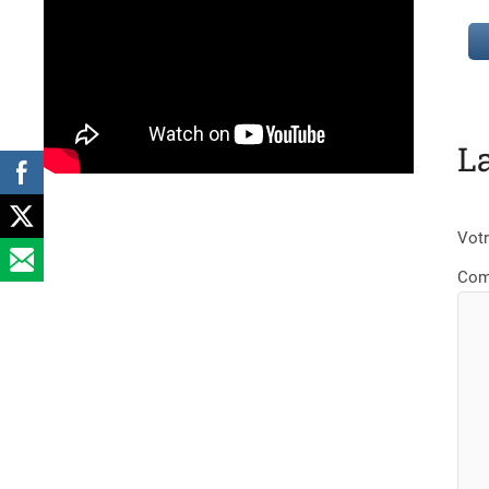
L
Votr
Com