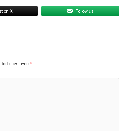
t on X
Follow us
t indiqués avec
*