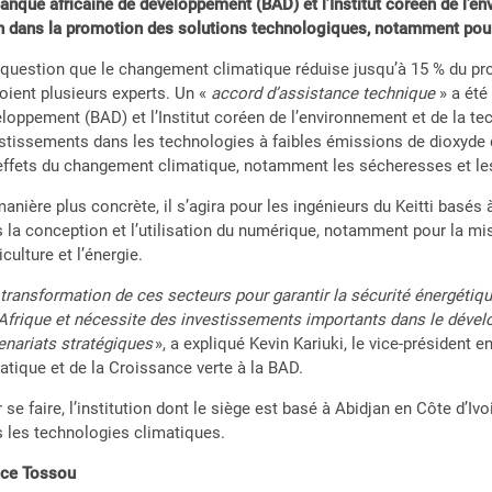
anque africaine de développement (BAD) et l’Institut coréen de l’en
 dans la promotion des solutions technologiques, notamment pour 
question que le changement climatique réduise jusqu’à 15 % du produ
oient plusieurs experts. Un «
accord d’assistance technique
» a été
loppement (BAD) et l’Institut coréen de l’environnement et de la tec
stissements dans les technologies à faibles émissions de dioxyde 
effets du changement climatique, notamment les sécheresses et le
anière plus concrète, il s’agira pour les ingénieurs du Keitti basés 
 la conception et l’utilisation du numérique, notamment pour la mis
riculture et l’énergie.
 transformation de ces secteurs pour garantir la sécurité énergétiq
’Afrique et nécessite des investissements importants dans le dével
enariats stratégiques
», a expliqué Kevin Kariuki, le vice-président e
atique et de la Croissance verte à la BAD.
 se faire, l’institution dont le siège est basé à Abidjan en Côte d’I
 les technologies climatiques.
ace Tossou