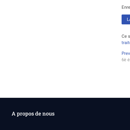
Enre
Ce s
trai
Na
Pre
6è é
de
l’a
A propos de nous