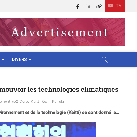
TV
Facebook
LinkedIn
X
DIVERS
omouvoir les technologies climatiques
pement
co2
Corée
Keitti
Kevin Kariuki
vironnement et de la technologie (Keitti) se sont donné la…