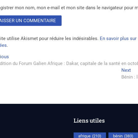
gistrer mon nom, mon e-mail et mon site dans le navigateur pour
ite utilise Akismet pour réduire les indésirables.
En savoir plus su
tées
.
vigation
Previous
vious
post:
dition du Forum Galien Afrique : Dakar, capitale de la santé en oct
Nex
Next
rticle
pos
Bénin : 
Liens utiles
afrique
(210)
bénin
(383)