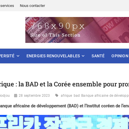
services
Nous contacter
ONNEMENT
VERSITÉ
ENERGIES RENOUVELABLES
SANTÉ
OPINION
rique : la BAD et la Corée ensemble pour pr
iodjou
28 septembre 2023
afrique
bad
Banque africaine de dévelop
anque africaine de développement (BAD) et l’Institut coréen de l’en