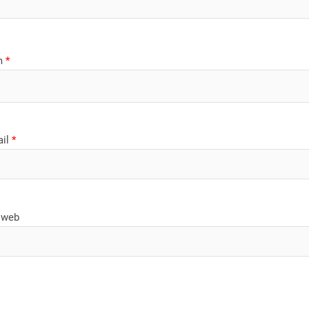
m
*
ail
*
 web