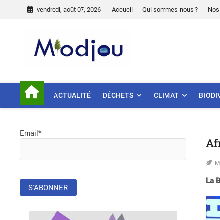
Skip
vendredi, août 07, 2026
Accueil
Qui sommes-nous ?
Nos 
to
content
Miodjou
PRÉSERVONS NOTRE ENVIR
ACTUALITÉ
DÉCHETS
CLIMAT
BIODI
Email*
Af
M
La B