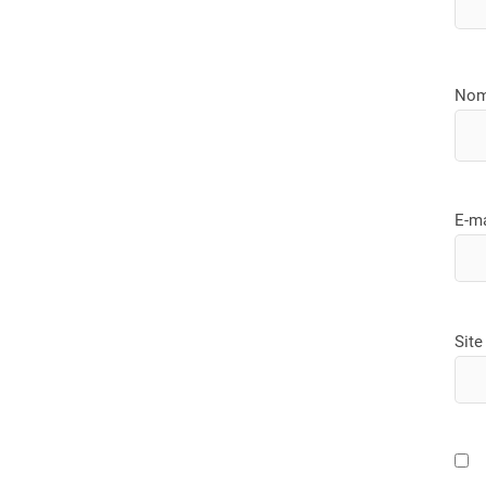
No
E-m
Site