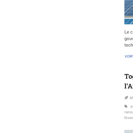
Le c
gouv
tec
VOIR
To
l’
M
a
reno
Nowa