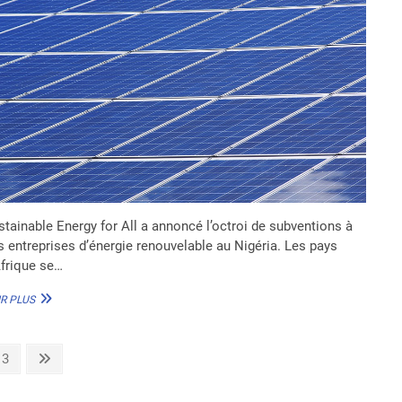
stainable Energy for All a annoncé l’octroi de subventions à
s entreprises d’énergie renouvelable au Nigéria. Les pays
Afrique se…
NIGÉRIA :
R PLUS
DES
SUBVENTIONS
À
Page
Next
3
DES
page
ENTREPRISES
D’ÉNERGIE