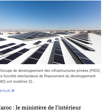
 Groupe de développement des infrastructures privées (PIDG)
 la Société néerlandaise de financement du développement
MO) ont mobilisé 32…
SÉNÉGAL
R PLUS
:
UN
FINANCEMENT
aroc : le ministère de l’intérieur
DE