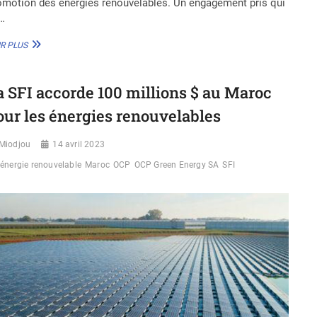
omotion des énergies renouvelables. Un engagement pris qui
…
MAROC
R PLUS
:
LE
MINISTÈRE
a SFI accorde 100 millions $ au Maroc
DE
L’INTÉRIEUR
our les énergies renouvelables
PROMEUT
LES
Miodjou
ÉNERGIES
14 avril 2023
RENOUVELABLES
énergie renouvelable
Maroc
OCP
OCP Green Energy SA
SFI