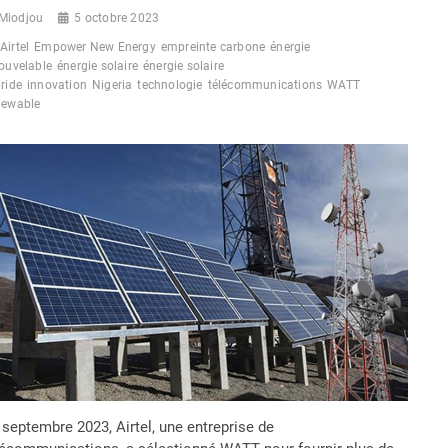
Miodjou
5 octobre 2023
Airtel
Empower New Energy
empreinte carbone
énergie
ouvelable
énergie solaire
énergie solaire
ride
innovation
Nigeria
technologie
télécommunications
WATT
newable
 septembre 2023, Airtel, une entreprise de