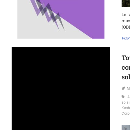
Le r
œuvr
(OD
VOIR
To
co
so
M
A
solai
Kash
Corp