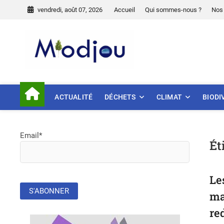
Skip
vendredi, août 07, 2026
Accueil
Qui sommes-nous ?
Nos 
to
content
Miodjou
PRÉSERVONS NOTRE ENVIR
ACTUALITÉ
DÉCHETS
CLIMAT
BIODI
Email*
Ét
Le
ma
re