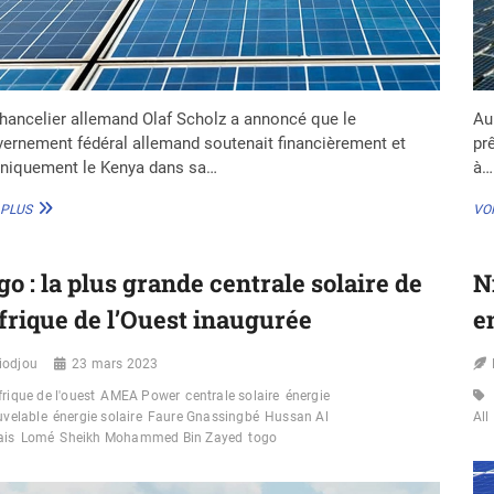
hancelier allemand Olaf Scholz a annoncé que le
Au
ernement fédéral allemand soutenait financièrement et
pr
hniquement le Kenya dans sa…
à…
KENYA :
 PLUS
VOI
L’ALLEMAGNE
APPORTE
SON
go : la plus grande centrale solaire de
N
SOUTIEN
POUR
Afrique de l’Ouest inaugurée
e
UNE
ÉCONOMIE
iodjou
VERTE
23 mars 2023
frique de l'ouest
AMEA Power
centrale solaire
énergie
uvelable
énergie solaire
Faure Gnassingbé
Hussan Al
All
is
Lomé
Sheikh Mohammed Bin Zayed
togo