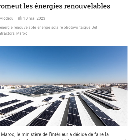
32
romeut les énergies renouvelables
MILLIONS
D’EUROS
Miodjou
ALLOUÉ
10 mai 2023
AU
énergie renouvelable
énergie solaire photovoltaïque
Jet
STOCKAGE
tractors
Maroc
DE
L’ÉNERGIE
SOLAIRE
À
BOKHOL
Maroc, le ministère de l’intérieur a décidé de faire la