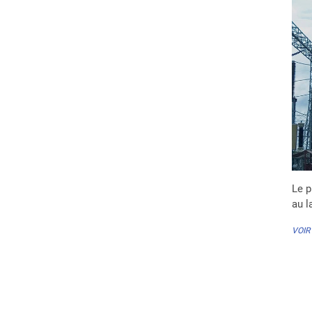
Le p
au l
VOIR
Pa
de