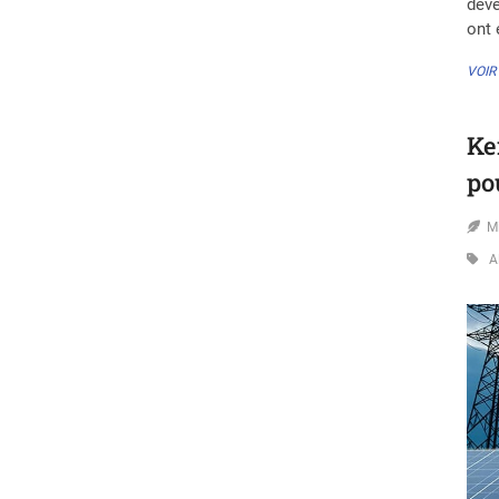
déve
ont 
VOIR
Ke
po
M
A