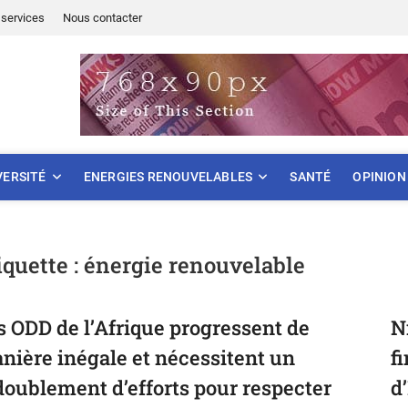
services
Nous contacter
ONNEMENT
VERSITÉ
ENERGIES RENOUVELABLES
SANTÉ
OPINION
iquette :
énergie renouvelable
s ODD de l’Afrique progressent de
N
nière inégale et nécessitent un
f
doublement d’efforts pour respecter
d