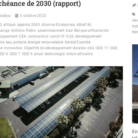
échéance de 2030 (rapport)
iodjou
5 octobre 2023
ren
G
afrique
agenda 2063
Ahunna Eziakonwa
Albert M.
hyb
hanga
António Pedro
assainissement
bad
Banque africaine de
Re
loppement
CEA
coronavirus
covid-19
CUA
développement
ble
eau potable
énergie renouvelable
Gerald Esambe
me
innovation
Objectifs de développement durable
odd
ODD 11
ODD
DD 6
ODD 7
ODD 9
pnud
technologie
Union africaine
En