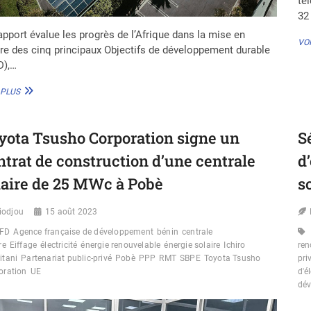
té
32
apport évalue les progrès de l’Afrique dans la mise en
VOI
e des cinq principaux Objectifs de développement durable
D),…
LES
 PLUS
ODD
DE
L’AFRIQUE
yota Tsusho Corporation signe un
S
PROGRESSENT
DE
ntrat de construction d’une centrale
d
MANIÈRE
INÉGALE
laire de 25 MWc à Pobè
s
ET
NÉCESSITENT
iodjou
15 août 2023
UN
REDOUBLEMENT
FD
Agence française de développement
bénin
centrale
D’EFFORTS
re
Eiffage
électricité
énergie renouvelable
énergie solaire
Ichiro
ren
POUR
itani
Partenariat public-privé
Pobè
PPP
RMT
SBPE
Toyota Tsusho
pri
RESPECTER
oration
UE
d'é
L’ÉCHÉANCE
dé
DE
2030