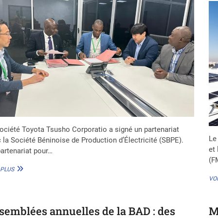
(RAPPORT)
ociété Toyota Tsusho Corporatio a signé un partenariat
Le
 la Société Béninoise de Production d’Électricité (SBPE).
et
artenariat pour…
(F
TOYOTA
 PLUS
TSUSHO
VOI
CORPORATION
SIGNE
UN
semblées annuelles de la BAD : des
M
CONTRAT