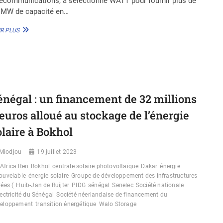
lécommunications, a sélectionné WATT pour fournir plus de
 MW de capacité en…
NIGÉRIA
R PLUS
:
WATT
RENEWABLE
REÇOIT
UN
FINANCEMENT
DE
énégal : un financement de 32 millions
13
MILLIONS
’euros alloué au stockage de l’énergie
DE
DOLLARS
olaire à Bokhol
D’EMPOWER
NEW
Miodjou
19 juillet 2023
ENERGY
Africa Ren
Bokhol
centrale solaire photovoltaïque
Dakar
énergie
ouvelable
énergie solaire
Groupe de développement des infrastructures
vées (
Huib-Jan de Ruijter
PIDG
sénégal
Senelec
Société nationale
lectricité du Sénégal
Société néerlandaise de financement du
veloppement
transition énergétique
Walo Storage