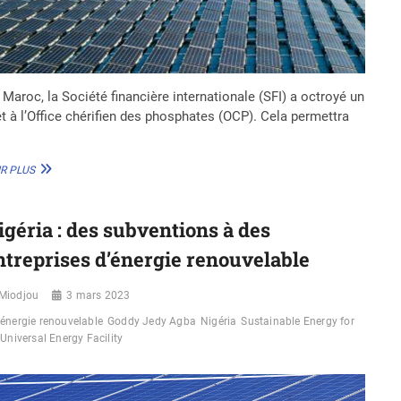
 Maroc, la Société financière internationale (SFI) a octroyé un
êt à l’Office chérifien des phosphates (OCP). Cela permettra
LA
R PLUS
SFI
ACCORDE
100
igéria : des subventions à des
MILLIONS
$
ntreprises d’énergie renouvelable
AU
MAROC
Miodjou
POUR
3 mars 2023
LES
énergie renouvelable
Goddy Jedy Agba
Nigéria
Sustainable Energy for
ÉNERGIES
Universal Energy Facility
RENOUVELABLES