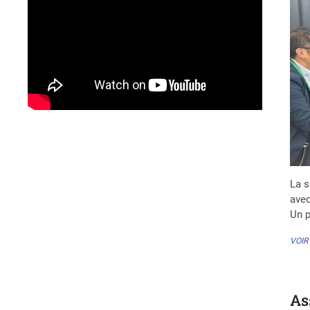
La s
avec
Un p
VOIR
As