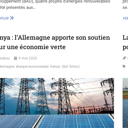
loppement (BAD), quatre projets d’énergies renouvelables
pr
été présentés aux…
se
ASSEMBLÉES
 PLUS
VOI
ANNUELLES
DE
LA
nya : l’Allemagne apporte son soutien
L
BAD
:
ur une économie verte
p
DES
PROJETS
iodjou
D’ÉNERGIE
9 mai 2023
VERTE
llemagne
énergie renouvelable
Kenya
Olaf Scholz
PRÉSENTÉS