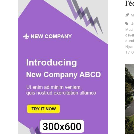
l’
M
4
Muc
déve
dura
Nju
17
O