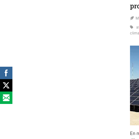
pr
M
a
clim
En m