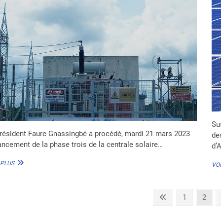
Su
résident Faure Gnassingbé a procédé, mardi 21 mars 2023
de
ancement de la phase trois de la centrale solaire…
d’
TOGO :
 PLUS
VOI
LA
PLUS
GRANDE
gination
Previous
Page
Page
1
2
CENTRALE
SOLAIRE
page
s
DE